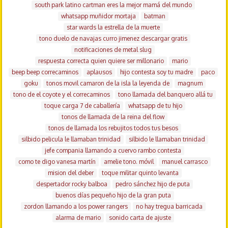
south park latino cartman eres la mejor mamá del mundo
whatsapp muñidor mortaja
batman
star wards la estrella de la muerte
tono duelo de navajas curro jimenez descargar gratis
notificaciones de metal slug
respuesta correcta quien quiere ser millonario
mario
beep beep correcaminos
aplausos
hijo contesta soy tu madre
paco
goku
tonos movil camaron de la isla la leyenda de
magnum
tono de el coyote y el correcaminos
tono llamada del banquero allá tu
toque carga 7 de caballería
whatsapp de tu hijo
tonos de llamada de la reina del flow
tonos de llamada los rebujitos todos tus besos
silbido pelicula le llamaban trinidad
silbido le llamaban trinidad
jefe compania llamando a cuervo rambo contesta
como te digo vanesa martín
amelie tono. móvil
manuel carrasco
mision del deber
toque militar quinto levanta
despertador rocky balboa
pedro sánchez hijo de puta
buenos días pequeño hijo de la gran puta
zordon llamando a los power rangers
no hay tregua barricada
alarma de mario
sonido carta de ajuste