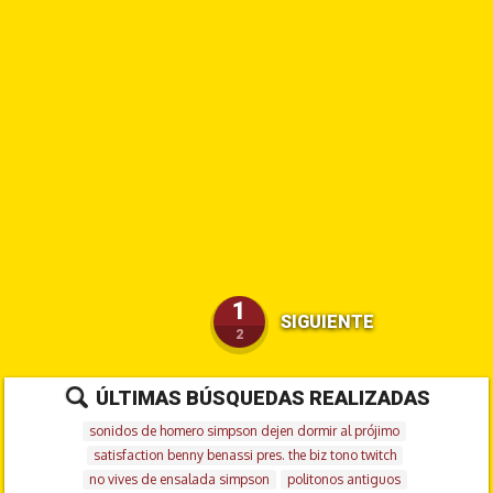
1
SIGUIENTE
2
ÚLTIMAS BÚSQUEDAS REALIZADAS
sonidos de homero simpson dejen dormir al prójimo
satisfaction benny benassi pres. the biz tono twitch
no vives de ensalada simpson
politonos antiguos