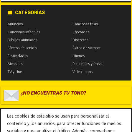
CATEGORÍAS
Anuncios
Canciones frikis
Canciones infantiles
Chorradas
Dibujos animados
Discoteca
Efectos de sonido
Éxitos de siempre
Festividades
Himnos
Mensajes
Personajes y frases
TV y cine
Videojuegos
¿NO ENCUENTRAS TU TONO?
17.586.769
Las cookies de este sitio se usan para personalizar el
contenido y los anuncios, para ofrecer funciones de medios
sociales y para analizar el tráfico. Además, compartimos