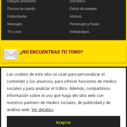
Dibujos animados
Discoteca
Efectos de sonido
Éxitos de siempre
Festividades
Himnos
Mensajes
Personajes y frases
TV y cine
Videojuegos
¿NO ENCUENTRAS TU TONO?
17.585.628
Las cookies de este sitio se usan para personalizar el
contenido y los anuncios, para ofrecer funciones de medios
sociales y para analizar el tráfico. Además, compartimos
información sobre el uso que haga del sitio web con
nuestros partners de medios sociales, de publicidad y de
análisis web.
Ver detalles
.
Copyright 2010-2026 © TonosFrikis |
Aceptar
Aviso legal y Política de privacidad