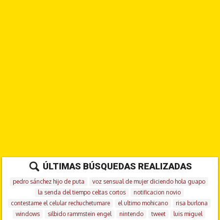
ÚLTIMAS BÚSQUEDAS REALIZADAS
pedro sánchez hijo de puta
voz sensual de mujer diciendo hola guapo
la senda del tiempo celtas cortos
notificacion novio
contestame el celular rechuchetumare
el ultimo mohicano
risa burlona
windows
silbido rammstein engel
nintendo
tweet
luis miguel