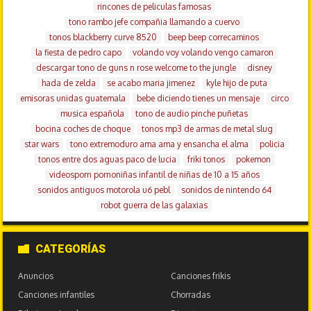
rincones de peliculas famosas
tono rambo jefe compañia llamando a cuervo
tonos blackberry curve 8520
beep beep correcaminos
la fiesta de pedro capo
volando voy volando vengo camaron
descargar tono de guns n rose welcome to the jungle
disney
hada de zelda
se acabo maria jimenez
kyle hijo de puta
emisoras unidas guatemala
bebe diciendo tienes un mensaje
circo
musica española
tono de audio pinche puñetas
bocina coches de choque
tonos mp3 de armas de metal slug
star wars
tono extremoduro ama ama y ensancha el alma
policia
tonos entre dos aguas paco de lucia
friki tonos
pokemon
videosporn pornoniñas infantil de niñas de 10 a 15 años
sonidos antiguos motorola u6 pebl
sonidos de nintendo 64
robot guerra de las galaxias
CATEGORÍAS
Anuncios
Canciones frikis
Canciones infantiles
Chorradas