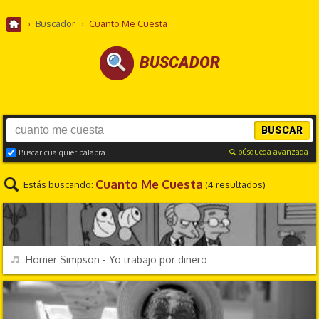
›
Buscador
›
Cuanto Me Cuesta
BUSCADOR
BUSCAR
búsqueda avanzada
Buscar cualquier palabra
Cuanto Me Cuesta
Estás buscando:
(4 resultados)
PERSONAJES Y FRASES
REPRODUCIR
Homer Simpson - Yo trabajo por dinero
CANCIONES FRIKIS