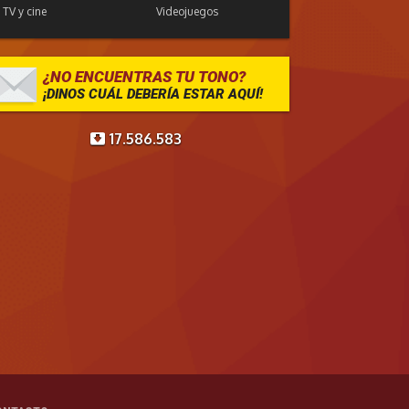
TV y cine
Videojuegos
¿NO ENCUENTRAS TU TONO?
¡DINOS CUÁL DEBERÍA ESTAR AQUÍ!
17.586.583