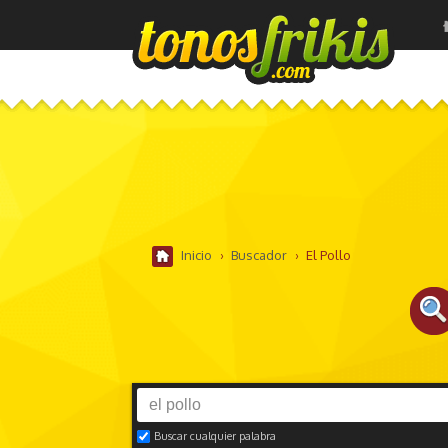
Inicio
›
Buscador
›
El Pollo
Buscar cualquier palabra