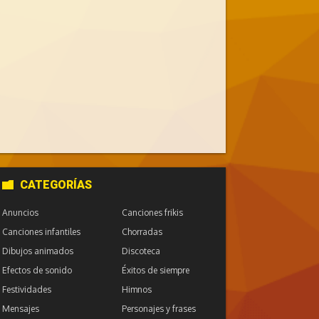
CATEGORÍAS
Anuncios
Canciones frikis
Canciones infantiles
Chorradas
Dibujos animados
Discoteca
Efectos de sonido
Éxitos de siempre
Festividades
Himnos
Mensajes
Personajes y frases