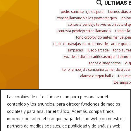
ÚLTIMAS 
pedro sánchez hijo de puta
buenos días p
zordon llamando a los power rangers
no ha
contesta pendejo tal vez es un culo el 
contesta pendejo estan llamando
tomate la 
tono orobroy dorantes manuel pe
duelo de navajas curro jimenez descargar gratis
simpsons
juego arcade
tono aurre
voz de audio las cariñosasmujer diciendo 
tonos disney cortos
dis
tono rambo jefe compañia llamando a cuer
alarma dragon ball z
toque mi
los simpso
Las cookies de este sitio se usan para personalizar el
contenido y los anuncios, para ofrecer funciones de medios
sociales y para analizar el tráfico. Además, compartimos
información sobre el uso que haga del sitio web con nuestros
partners de medios sociales, de publicidad y de análisis web.