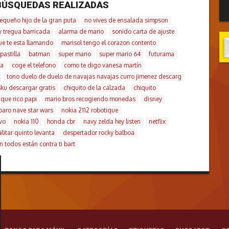
BÚSQUEDAS REALIZADAS
equeño hijo de la gran puta
no vives de ensalada simpson
y tregua barricada
alarma de mario
sonido carta de ajuste
que te esta llamando
marisol tengo el corazon contento
pastilla
batman
super mario
super mario 64
futurama
ña
coge el telefono
como te digo vanesa martín
tono duelo de duelo de navajas navajas curro jimenez descarg
sku descargar gratis
chiquito de la calzada
chiquito
que rico papi
mario bros recogiendo monedas
disney
paro nave star wars
nokia 2112 robotique
vo
nokia 110
honda cbr
navy zelda hey listen
netflix
litar quinto levanta
despertador rocky balboa
n todos están contra ti bart