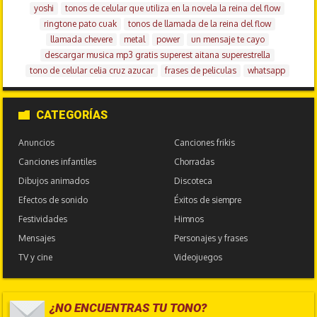
yoshi
tonos de celular que utiliza en la novela la reina del flow
ringtone pato cuak
tonos de llamada de la reina del flow
llamada chevere
metal
power
un mensaje te cayo
descargar musica mp3 gratis superest aitana superestrella
tono de celular celia cruz azucar
frases de peliculas
whatsapp
CATEGORÍAS
Anuncios
Canciones frikis
Canciones infantiles
Chorradas
Dibujos animados
Discoteca
Efectos de sonido
Éxitos de siempre
Festividades
Himnos
Mensajes
Personajes y frases
TV y cine
Videojuegos
¿NO ENCUENTRAS TU TONO?