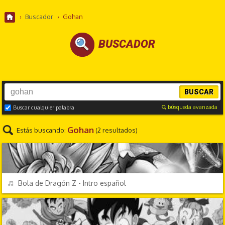
›
Buscador
›
Gohan
BUSCADOR
BUSCAR
búsqueda avanzada
Buscar cualquier palabra
Gohan
Estás buscando:
(2 resultados)
DIBUJOS ANIMADOS
REPRODUCIR
Bola de Dragón Z - Intro español
DIBUJOS ANIMADOS