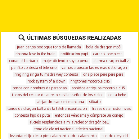
ÚLTIMAS BÚSQUEDAS REALIZADAS
juan carlos bodoque tono de llamada
bola de dragon mp3
rihanna love in the brain
notificacion yupi
caracol one piece
conan el barbaro
mujer diciendo soy tu perra
alarma dragon ball z
panfilo contesta el telefono
vamos a buscar las esferas del dragon
ring ring ringa tu madre wey contesta
one piece pere pere pere
rock system of a down
ringtones motorola c115
tonos con nombres de personas
sonidos antiguos motorola c115
tonos del celular de aurelio casillas señor de los cielos
on ta bebe
alejandro sanz mi marciana
silbato
tonos de dragon ball z de la teletransportacion
frases de amador rivas
contesta hijo de puta
entonces véndeme y cómprate un conejo
el cielo resplandece a mi alrededor dragón ball
tono ole ole mi nacional atletico nacional
levantate hijo de tu ptm calamardo adre calamardo
sonido de yoshi