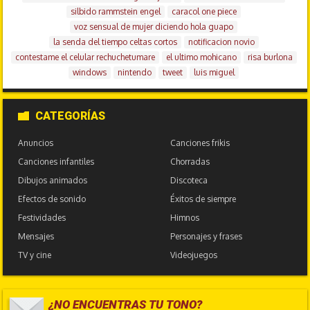
silbido rammstein engel
caracol one piece
voz sensual de mujer diciendo hola guapo
la senda del tiempo celtas cortos
notificacion novio
contestame el celular rechuchetumare
el ultimo mohicano
risa burlona
windows
nintendo
tweet
luis miguel
CATEGORÍAS
Anuncios
Canciones frikis
Canciones infantiles
Chorradas
Dibujos animados
Discoteca
Efectos de sonido
Éxitos de siempre
Festividades
Himnos
Mensajes
Personajes y frases
TV y cine
Videojuegos
¿NO ENCUENTRAS TU TONO?