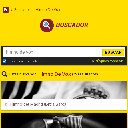
›
Buscador
›
Himno De Vox
BUSCADOR
BUSCAR
búsqueda avanzada
Buscar cualquier palabra
Himno De Vox
Estás buscando:
(29 resultados)
HIMNOS
REPRODUCIR
Himno del Madrid (Letra Barça)
HIMNOS