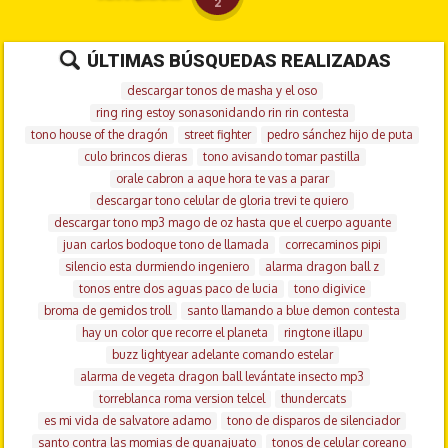
2
ÚLTIMAS BÚSQUEDAS REALIZADAS
descargar tonos de masha y el oso
ring ring estoy sonasonidando rin rin contesta
tono house of the dragón
street fighter
pedro sánchez hijo de puta
culo brincos dieras
tono avisando tomar pastilla
orale cabron a aque hora te vas a parar
descargar tono celular de gloria trevi te quiero
descargar tono mp3 mago de oz hasta que el cuerpo aguante
juan carlos bodoque tono de llamada
correcaminos pipi
silencio esta durmiendo ingeniero
alarma dragon ball z
tonos entre dos aguas paco de lucia
tono digivice
broma de gemidos troll
santo llamando a blue demon contesta
hay un color que recorre el planeta
ringtone illapu
buzz lightyear adelante comando estelar
alarma de vegeta dragon ball levántate insecto mp3
torreblanca roma version telcel
thundercats
es mi vida de salvatore adamo
tono de disparos de silenciador
santo contra las momias de guanajuato
tonos de celular coreano