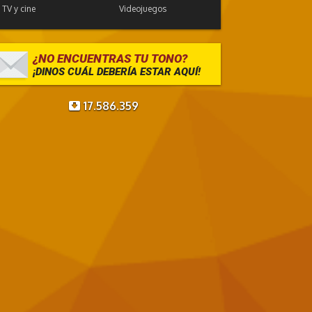
TV y cine
Videojuegos
¿NO ENCUENTRAS TU TONO?
¡DINOS CUÁL DEBERÍA ESTAR AQUÍ!
17.586.359