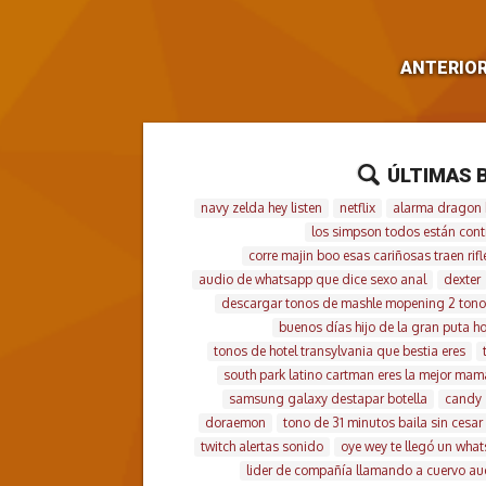
ANTERIO
ÚLTIMAS 
navy zelda hey listen
netflix
alarma dragon b
los simpson todos están contr
corre majin boo esas cariñosas traen rifl
audio de whatsapp que dice sexo anal
dexter
descargar tonos de mashle mopening 2 tono
buenos días hijo de la gran puta ho
tonos de hotel transylvania que bestia eres
south park latino cartman eres la mejor ma
samsung galaxy destapar botella
candy
doraemon
tono de 31 minutos baila sin cesar
twitch alertas sonido
oye wey te llegó un wha
lider de compañía llamando a cuervo aud