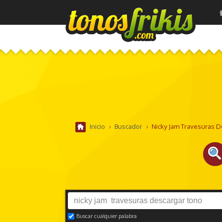
Inicio
›
Buscador
›
Nicky Jam Travesuras 
Buscar cualquier palabra