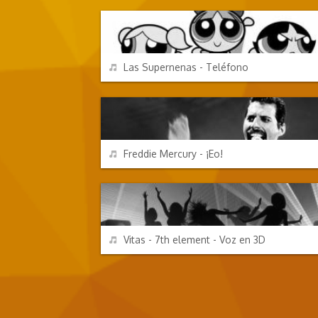
REPRODUCIR
Las Supernenas - Teléfono
PERSONAJES Y FRASES
REPRODUCIR
Freddie Mercury - ¡Eo!
CHORRADAS
REPRODUCIR
Vitas - 7th element - Voz en 3D