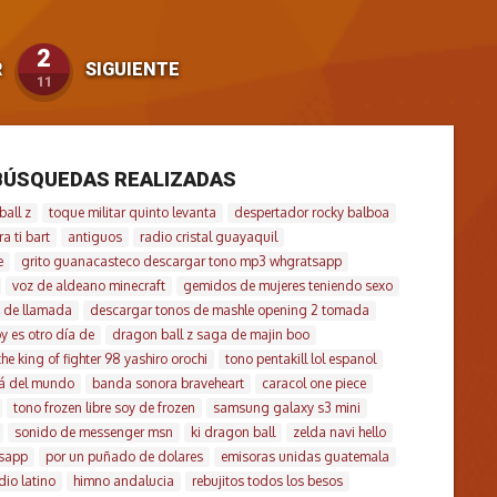
2
R
SIGUIENTE
11
BÚSQUEDAS REALIZADAS
all z
toque militar quinto levanta
despertador rocky balboa
a ti bart
antiguos
radio cristal guayaquil
e
grito guanacasteco descargar tono mp3 whgratsapp
voz de aldeano minecraft
gemidos de mujeres teniendo sexo
 de llamada
descargar tonos de mashle opening 2 tomada
y es otro día de
dragon ball z saga de majin boo
the king of fighter 98 yashiro orochi
tono pentakill lol espanol
má del mundo
banda sonora braveheart
caracol one piece
tono frozen libre soy de frozen
samsung galaxy s3 mini
sonido de messenger msn
ki dragon ball
zelda navi hello
tsapp
por un puñado de dolares
emisoras unidas guatemala
io latino
himno andalucia
rebujitos todos los besos