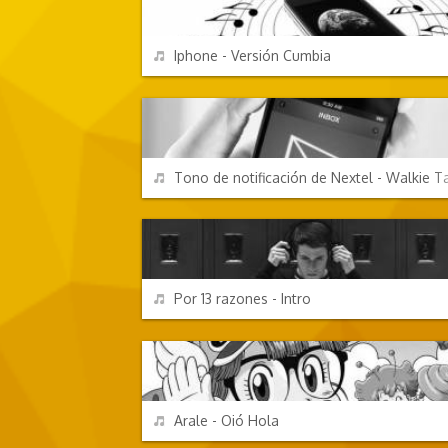
REPRODUCIR
Iphone - Versión Cumbia
EFECTOS DE SONIDO
REPRODUCIR
Tono de notificación de Nextel - Walkie Ta
TV Y CINE
REPRODUCIR
Por 13 razones - Intro
PERSONAJES Y FRASES
REPRODUCIR
Arale - Oió Hola
DIBUJOS ANIMADOS