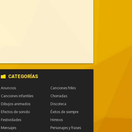
CATEGORÍAS
Anuncios
Canciones frikis
Canciones infantiles
Chorradas
Dibujos animados
Discoteca
Efectos de sonido
Éxitos de siempre
Festividades
Himnos
Mensajes
Personajes y frases