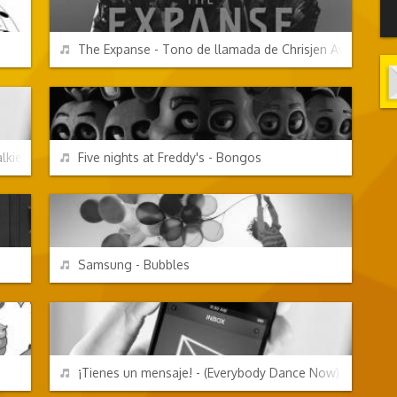
REPRODUCIR
The Expanse - Tono de llamada de Chrisjen Avasarala
VIDEOJUEGOS
REPRODUCIR
lkie
Five nights at Freddy's - Bongos
EFECTOS DE SONIDO
REPRODUCIR
Samsung - Bubbles
CANCIONES FRIKIS
REPRODUCIR
¡Tienes un mensaje! - (Everybody Dance Now)
TV Y CINE