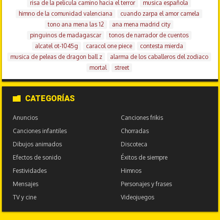
risa de la pelicula camino hacia el terror
musica española
himno de la comunidad valenciana
cuando zarpa el amor camela
tono ana mena las 12
ana mena madrid city
pinguinos de madagascar
tonos de narrador de cuentos
alcatel ot-1045g
caracol one piece
contesta mierda
musica de peleas de dragon ball z
alarma de los caballeros del zodiaco
mortal
street
CATEGORÍAS
Anuncios
Canciones frikis
Canciones infantiles
Chorradas
Dibujos animados
Discoteca
Efectos de sonido
Éxitos de siempre
Festividades
Himnos
Mensajes
Personajes y frases
TV y cine
Videojuegos