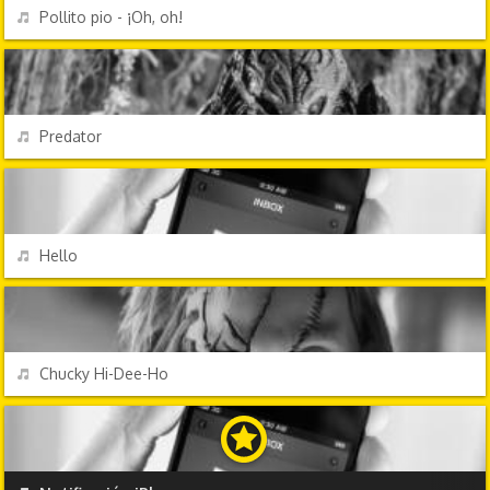
REPRODUCIR
Pollito pio - ¡Oh, oh!
TV Y CINE
REPRODUCIR
Predator
CHORRADAS
REPRODUCIR
Hello
TV Y CINE
REPRODUCIR
Chucky Hi-Dee-Ho
EFECTOS DE SONIDO
REPRODUCIR