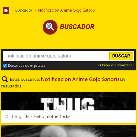
›
Buscador
›
Notificacion Anime Gojo Satoru
BUSCADOR
BUSCAR
búsqueda avanzada
Buscar cualquier palabra
Notificacion Anime Gojo Satoru
Estás buscando:
(38
resultados)
PERSONAJES Y FRASES
REPRODUCIR
Thug Life - Hello motherfucker
EFECTOS DE SONIDO