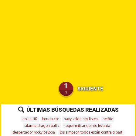
1
SIGUIENTE
3
ÚLTIMAS BÚSQUEDAS REALIZADAS
nokia 110
honda cbr
navy zelda hey listen
netflix
alarma dragon ball z
toque militar quinto levanta
despertador rocky balboa
los simpson todos están contra ti bart