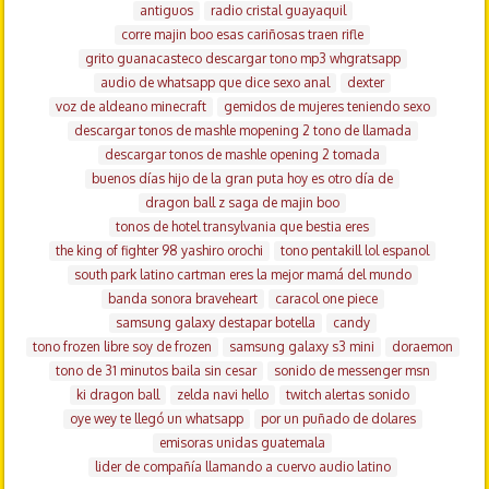
antiguos
radio cristal guayaquil
corre majin boo esas cariñosas traen rifle
grito guanacasteco descargar tono mp3 whgratsapp
audio de whatsapp que dice sexo anal
dexter
voz de aldeano minecraft
gemidos de mujeres teniendo sexo
descargar tonos de mashle mopening 2 tono de llamada
descargar tonos de mashle opening 2 tomada
buenos días hijo de la gran puta hoy es otro día de
dragon ball z saga de majin boo
tonos de hotel transylvania que bestia eres
the king of fighter 98 yashiro orochi
tono pentakill lol espanol
south park latino cartman eres la mejor mamá del mundo
banda sonora braveheart
caracol one piece
samsung galaxy destapar botella
candy
tono frozen libre soy de frozen
samsung galaxy s3 mini
doraemon
tono de 31 minutos baila sin cesar
sonido de messenger msn
ki dragon ball
zelda navi hello
twitch alertas sonido
oye wey te llegó un whatsapp
por un puñado de dolares
emisoras unidas guatemala
lider de compañía llamando a cuervo audio latino