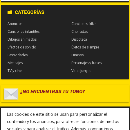
CATEGORÍAS
Anuncios
Canciones frikis
Canciones infantiles
Chorradas
Dibujos animados
Discoteca
Efectos de sonido
Éxitos de siempre
Festividades
Himnos
Mensajes
Personajes y frases
TV y cine
Videojuegos
¿NO ENCUENTRAS TU TONO?
17.586.370
Las cookies de este sitio se usan para personalizar el
contenido y los anuncios, para ofrecer funciones de medios
sociales y para analizar el tráfico. Además, compartimos