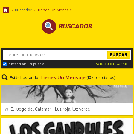
›
Buscador
›
Tienes Un Mensaje
BUSCADOR
BUSCAR
búsqueda avanzada
Buscar cualquier palabra
Tienes Un Mensaje
Estás buscando:
(108 resultados)
TV Y CINE
REPRODUCIR
El Juego del Calamar - Luz roja, luz verde
CANCIONES FRIKIS