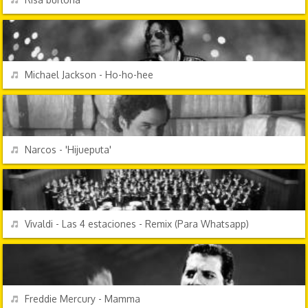
EFECTOS DE SONIDO
REPRODUCIR
Michael Jackson - Ho-ho-hee
PERSONAJES Y FRASES
REPRODUCIR
Narcos - 'Hijueputa'
ÉXITOS DE SIEMPRE
REPRODUCIR
Vivaldi - Las 4 estaciones - Remix (Para Whatsapp)
PERSONAJES Y FRASES
REPRODUCIR
Freddie Mercury - Mamma