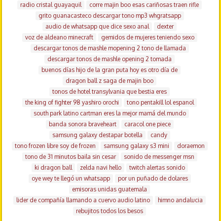
radio cristal guayaquil
corre majin boo esas cariñosas traen rifle
grito guanacasteco descargar tono mp3 whgratsapp
audio de whatsapp que dice sexo anal
dexter
voz de aldeano minecraft
gemidos de mujeres teniendo sexo
descargar tonos de mashle mopening 2 tono de llamada
descargar tonos de mashle opening 2 tomada
buenos días hijo de la gran puta hoy es otro día de
dragon ball z saga de majin boo
tonos de hotel transylvania que bestia eres
the king of fighter 98 yashiro orochi
tono pentakill lol espanol
south park latino cartman eres la mejor mamá del mundo
banda sonora braveheart
caracol one piece
samsung galaxy destapar botella
candy
tono frozen libre soy de frozen
samsung galaxy s3 mini
doraemon
tono de 31 minutos baila sin cesar
sonido de messenger msn
ki dragon ball
zelda navi hello
twitch alertas sonido
oye wey te llegó un whatsapp
por un puñado de dolares
emisoras unidas guatemala
lider de compañía llamando a cuervo audio latino
himno andalucia
rebujitos todos los besos