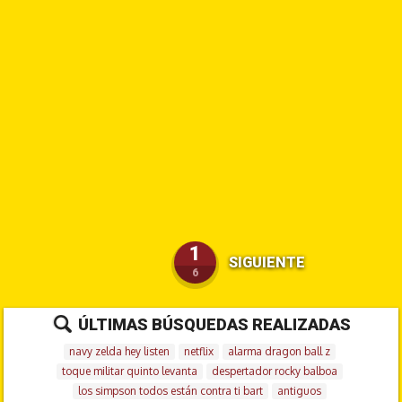
1
SIGUIENTE
6
ÚLTIMAS BÚSQUEDAS REALIZADAS
navy zelda hey listen
netflix
alarma dragon ball z
toque militar quinto levanta
despertador rocky balboa
los simpson todos están contra ti bart
antiguos