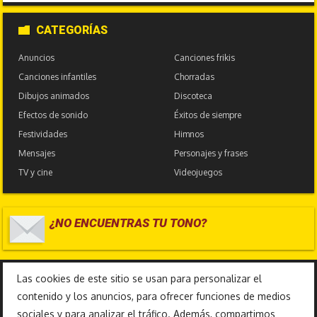
CATEGORÍAS
Anuncios
Canciones frikis
Canciones infantiles
Chorradas
Dibujos animados
Discoteca
Efectos de sonido
Éxitos de siempre
Festividades
Himnos
Mensajes
Personajes y frases
TV y cine
Videojuegos
¿NO ENCUENTRAS TU TONO?
17.586.361
Las cookies de este sitio se usan para personalizar el
contenido y los anuncios, para ofrecer funciones de medios
sociales y para analizar el tráfico. Además, compartimos