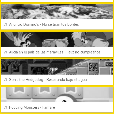
ANUNCIOS
REPRODUCIR
Anuncio Domino's - No se tiran los bordes
PERSONAJES Y FRASES
REPRODUCIR
Alicia en el país de las maravillas - Feliz no cumpleaños
VIDEOJUEGOS
REPRODUCIR
Sonic the Hedgedog - Respirando bajo el agua
VIDEOJUEGOS
REPRODUCIR
Pudding Monsters - Fanfare
EFECTOS DE SONIDO