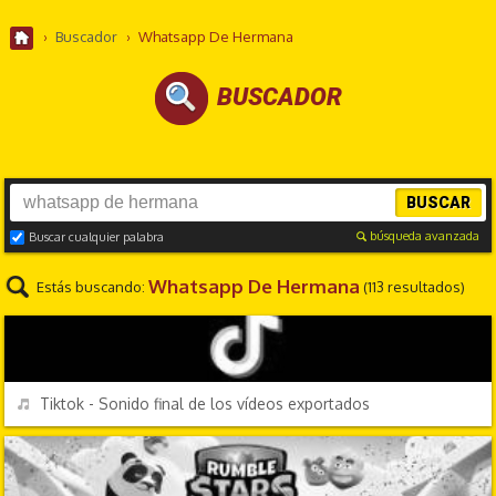
›
Buscador
›
Whatsapp De Hermana
BUSCADOR
BUSCAR
búsqueda avanzada
Buscar cualquier palabra
Whatsapp De Hermana
Estás buscando:
(113 resultados)
MENSAJES
REPRODUCIR
Tiktok - Sonido final de los vídeos exportados
VIDEOJUEGOS