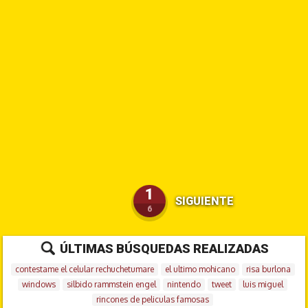
1
SIGUIENTE
6
ÚLTIMAS BÚSQUEDAS REALIZADAS
contestame el celular rechuchetumare
el ultimo mohicano
risa burlona
windows
silbido rammstein engel
nintendo
tweet
luis miguel
rincones de peliculas famosas