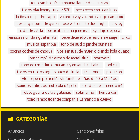
tono rambo jefe compañia llamando a cuervo
tonos blackberry curve 8520
beep beep correcaminos
la fiesta de pedro capo
volando voy volando vengo camaron
descargar tono de guns n rose welcome to the jungle
disney
hada de zelda
se acabo maria jimenez
kyle hijo de puta
emisoras unidas guatemala
bebe diciendo tienes un mensaje
circo
musica española
tono de audio pinche puñetas
bocina coches de choque
voz sensual de mujer diciendo hola guapo
tonos mp3 de armas de metal slug
star wars
tono extremoduro ama ama y ensancha el alma
policia
tonos entre dos aguas paco de lucia
friki tonos
pokemon
videosporn pornoniñas infantil de niñas de 10 a 15 años
sonidos antiguos motorola u6 pebl
sonidos de nintendo 64
robot guerra de las galaxias
submarino
honda cbr
tono rambo líder de compañia llamando a cuervo
CATEGORÍAS
Anuncios
Canciones frikis
Canciones infantiles
Chorradas