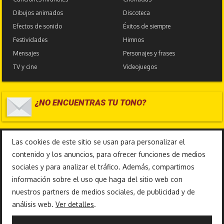
Dibujos animados
Discoteca
Efectos de sonido
Éxitos de siempre
Festividades
Himnos
Mensajes
Personajes y frases
TV y cine
Videojuegos
¿NO ENCUENTRAS TU TONO?
17.585.609
Las cookies de este sitio se usan para personalizar el
contenido y los anuncios, para ofrecer funciones de medios
sociales y para analizar el tráfico. Además, compartimos
información sobre el uso que haga del sitio web con
nuestros partners de medios sociales, de publicidad y de
análisis web.
Ver detalles
.
Copyright 2010-2026 © TonosFrikis |