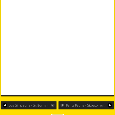
Los Simpsons - Sr. Burns - Os traigo amor
Fanta Fauna - Silbato reclamo