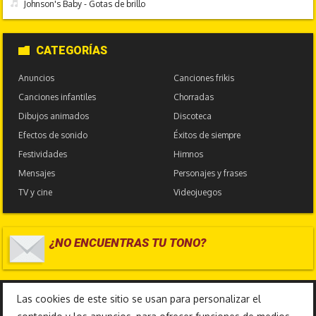
Johnson's Baby - Gotas de brillo
CATEGORÍAS
Anuncios
Canciones frikis
Canciones infantiles
Chorradas
Dibujos animados
Discoteca
Efectos de sonido
Éxitos de siempre
Festividades
Himnos
Mensajes
Personajes y frases
TV y cine
Videojuegos
¿NO ENCUENTRAS TU TONO?
17.586.952
Las cookies de este sitio se usan para personalizar el