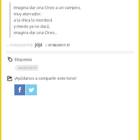
Imagina dar una Oreo a un vampiro,
muy aterrador;
a la chica lo morderá
y miedo ya no dará,
imagina dar una Oreo...
joja
— PUBLICADO POR
EL
07/08/2015 17:57
Etiquetas
ANUNCIOS TV
¡Ayúdanos a compartir este tono!