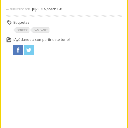
joja
— PUBLICADO POR
EL
14/10/2010 11:44
Etiquetas
SONIDOS
CAMPANAS
¡Ayúdanos a compartir este tono!