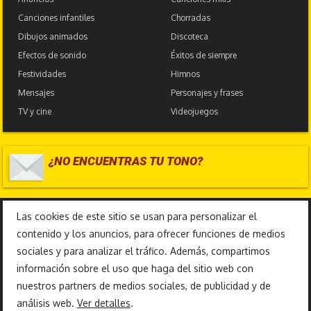
Canciones infantiles
Chorradas
Dibujos animados
Discoteca
Efectos de sonido
Éxitos de siempre
Festividades
Himnos
Mensajes
Personajes y frases
TV y cine
Videojuegos
¿NO ENCUENTRAS TU TONO?
17.586.066
Las cookies de este sitio se usan para personalizar el
contenido y los anuncios, para ofrecer funciones de medios
sociales y para analizar el tráfico. Además, compartimos
información sobre el uso que haga del sitio web con
nuestros partners de medios sociales, de publicidad y de
análisis web.
Ver detalles
.