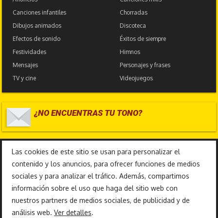
Canciones infantiles
Chorradas
Dibujos animados
Discoteca
Efectos de sonido
Éxitos de siempre
Festividades
Himnos
Mensajes
Personajes y frases
TV y cine
Videojuegos
¿NO ENCUENTRAS TU TONO?
17.585.523
Las cookies de este sitio se usan para personalizar el
contenido y los anuncios, para ofrecer funciones de medios
sociales y para analizar el tráfico. Además, compartimos
información sobre el uso que haga del sitio web con
nuestros partners de medios sociales, de publicidad y de
análisis web.
Ver detalles
.