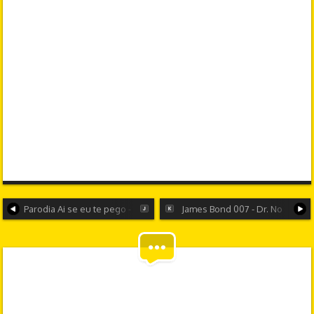
Parodia Ai se eu te pego - Ay, si te cojo
James Bond 007 - Dr. No