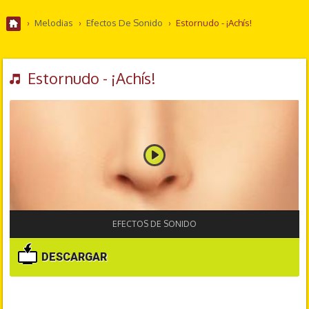
›
Melodias
›
Efectos De Sonido
›
Estornudo - ¡Achís!
Estornudo - ¡Achís!
EFECTOS DE SONIDO
DESCARGAR