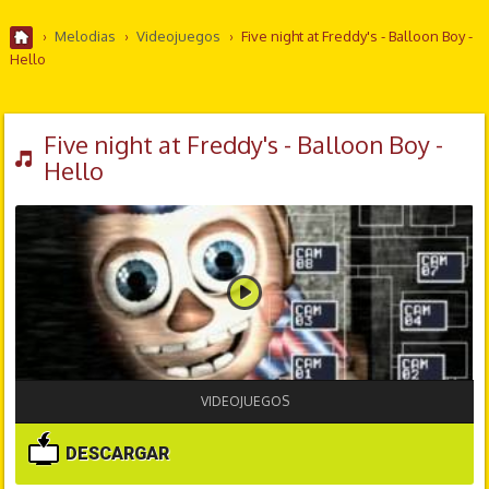
›
Melodias
›
Videojuegos
›
Five night at Freddy's - Balloon Boy -
Hello
Five night at Freddy's - Balloon Boy -
Hello
VIDEOJUEGOS
DESCARGAR