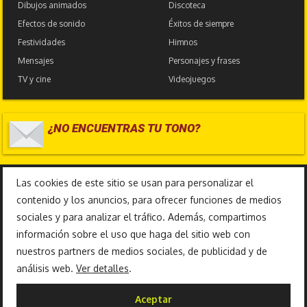
Dibujos animados
Discoteca
Efectos de sonido
Éxitos de siempre
Festividades
Himnos
Mensajes
Personajes y frases
TV y cine
Videojuegos
¿NO ENCUENTRAS TU TONO?
17.585.571
Las cookies de este sitio se usan para personalizar el
contenido y los anuncios, para ofrecer funciones de medios
sociales y para analizar el tráfico. Además, compartimos
información sobre el uso que haga del sitio web con
nuestros partners de medios sociales, de publicidad y de
análisis web.
Ver detalles
.
Copyright 2010-2026 © TonosFrikis |
Aceptar
Aviso legal y Política de privacidad