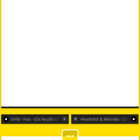
GH16 - Han - ¡Os he pillado!
Headshot & Melodía - Unreal 