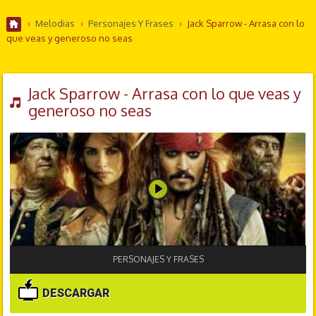
›
Melodias
›
Personajes Y Frases
›
Jack Sparrow - Arrasa con lo
que veas y generoso no seas
Jack Sparrow - Arrasa con lo que veas y
generoso no seas
PERSONAJES Y FRASES
DESCARGAR