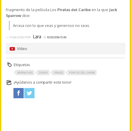
Fragmento de la película Los
Piratas del Caribe
en la que
Jack
Sparrow
dice:
Arrasa con lo que veas y generoso no seas.
Lara
— PUBLICADO POR
EL
10/03/2016 15:00
Vídeo
Etiquetas
BORRACHOS
DISNEY
FRASES
PIRATAS DEL CARIBE
¡Ayúdanos a compartir este tono!