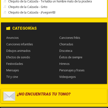
Chiquito de la Calzada - Te habla un hombre malo de la pradera
Chiquito de la Calzada - Grito
Chiquito de la Calzada - ¡Fuegorrrlll!
CATEGORÍAS
Anuncios
Canciones frikis
Canciones infantiles
Chorradas
Dibujos animados
Discoteca
Efectos de sonido
Éxitos de siempre
Festividades
Himnos
Mensajes
Personajes y frases
TV y cine
Videojuegos
¿NO ENCUENTRAS TU TONO?