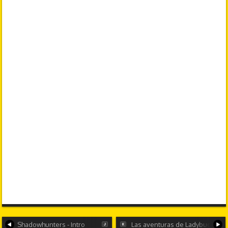
Shadowhunters - Intro
Las aventuras de Ladybug - Intr