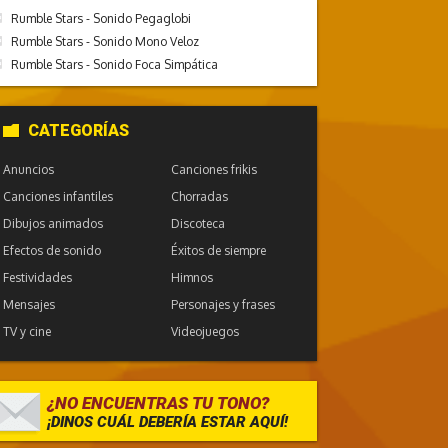
Rumble Stars - Sonido Pegaglobi
Rumble Stars - Sonido Mono Veloz
Rumble Stars - Sonido Foca Simpática
CATEGORÍAS
Anuncios
Canciones frikis
Canciones infantiles
Chorradas
Dibujos animados
Discoteca
Efectos de sonido
Éxitos de siempre
Festividades
Himnos
Mensajes
Personajes y frases
TV y cine
Videojuegos
¿NO ENCUENTRAS TU TONO?
¡DINOS CUÁL DEBERÍA ESTAR AQUÍ!