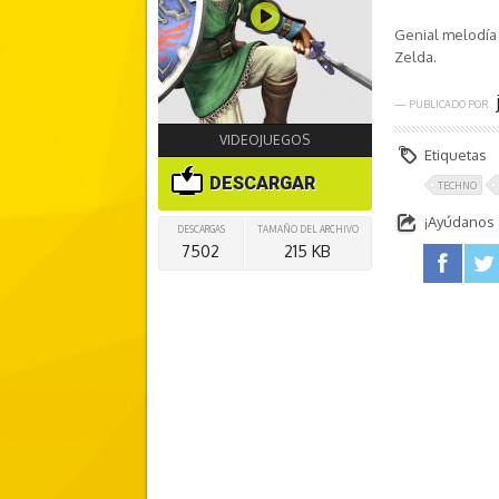
Genial melodía
Zelda.
— PUBLICADO POR
VIDEOJUEGOS
Etiquetas
DESCARGAR
TECHNO
¡Ayúdanos a
DESCARGAS
TAMAÑO DEL ARCHIVO
7502
215 KB
facebook
twitter