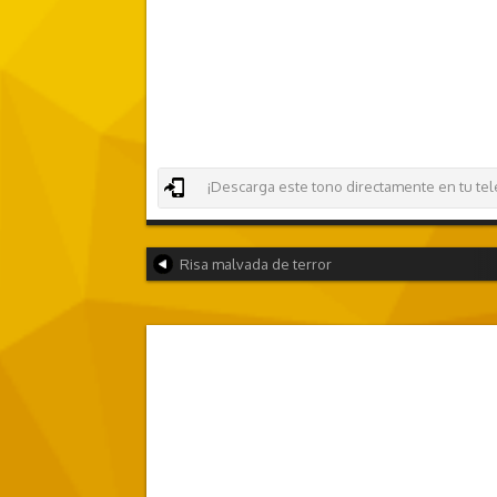
¡Descarga este tono directamente en tu teléf
Risa malvada de terror