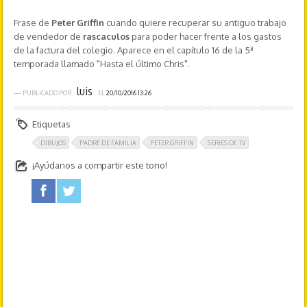
Frase de
Peter Griffin
cuando quiere recuperar su antiguo trabajo
de vendedor de
rascaculos
para poder hacer frente a los gastos
de la factura del colegio. Aparece en el capítulo 16 de la 5ª
temporada llamado "Hasta el último Chris".
luis
— PUBLICADO POR
EL
20/10/2016 13:26
Etiquetas
DIBUJOS
PADRE DE FAMILIA
PETER GRIFFIN
SERIES DE TV
¡Ayúdanos a compartir este tono!