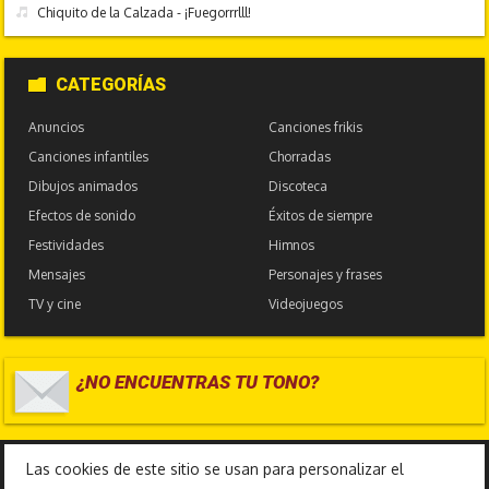
Chiquito de la Calzada - ¡Fuegorrrlll!
CATEGORÍAS
Anuncios
Canciones frikis
Canciones infantiles
Chorradas
Dibujos animados
Discoteca
Efectos de sonido
Éxitos de siempre
Festividades
Himnos
Mensajes
Personajes y frases
TV y cine
Videojuegos
¿NO ENCUENTRAS TU TONO?
17.586.361
Las cookies de este sitio se usan para personalizar el