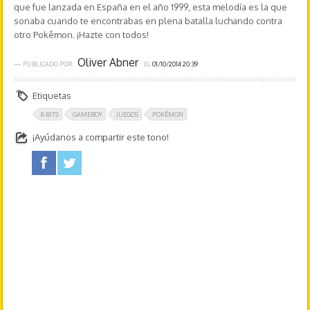
que fue lanzada en España en el año 1999, esta melodía es la que
sonaba cuando te encontrabas en plena batalla luchando contra
otro Pokêmon. ¡Hazte con todos!
Oliver Abner
— PUBLICADO POR
EL
01/10/2014 20:39
Etiquetas
8-BITS
GAMEBOY
JUEGOS
POKÊMON
¡Ayúdanos a compartir este tono!