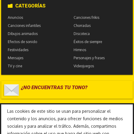
CATEGORÍAS
Anuncios
Canciones frikis
Canciones infantiles
Chorradas
Dibujos animados
Discoteca
Efectos de sonido
Éxitos de siempre
Festividades
Himnos
Mensajes
Personajes y frases
TV y cine
Videojuegos
¿NO ENCUENTRAS TU TONO?
17.587.628
Las cookies de este sitio se usan para personalizar el
contenido y los anuncios, para ofrecer funciones de medios
sociales y para analizar el tráfico. Además, compartimos
información sobre el uso que haga del sitio web con