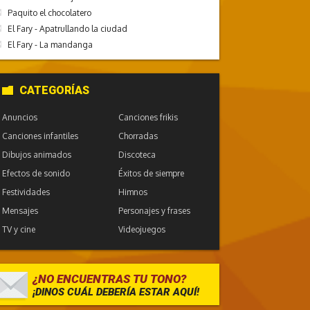
Paquito el chocolatero
El Fary - Apatrullando la ciudad
El Fary - La mandanga
CATEGORÍAS
Anuncios
Canciones frikis
Canciones infantiles
Chorradas
Dibujos animados
Discoteca
Efectos de sonido
Éxitos de siempre
Festividades
Himnos
Mensajes
Personajes y frases
TV y cine
Videojuegos
¿NO ENCUENTRAS TU TONO?
¡DINOS CUÁL DEBERÍA ESTAR AQUÍ!