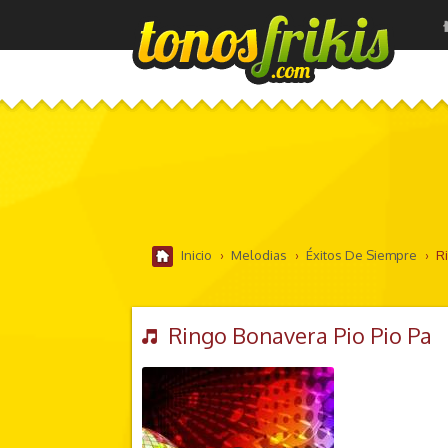
Inicio
›
Melodias
›
Éxitos De Siempre
›
Ri
Ringo Bonavera Pio Pio Pa