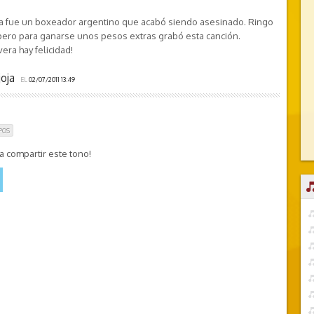
 fue un boxeador argentino que acabó siendo asesinado. Ringo
pero para ganarse unos pesos extras grabó esta canción.
era hay felicidad!
joja
EL
02/07/2011 13:49
POS
 compartir este tono!