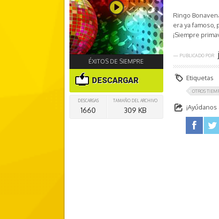
Ringo Bonavena
era ya famoso, 
¡Siempre primav
— PUBLICADO POR
ÉXITOS DE SIEMPRE
Etiquetas
DESCARGAR
OTROS TIEM
DESCARGAS
TAMAÑO DEL ARCHIVO
¡Ayúdanos a
1660
309 KB
facebook
twitter