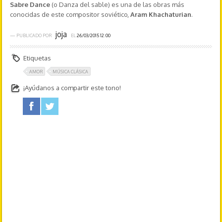
Sabre Dance
(o Danza del sable) es una de las obras más
conocidas de este compositor soviético,
Aram Khachaturian
.
joja
— PUBLICADO POR
EL
26/03/2015 12:00
Etiquetas
AMOR
MÚSICA CLÁSICA
¡Ayúdanos a compartir este tono!