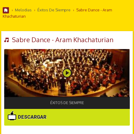
›
Melodias
›
Éxitos De Siempre
›
Sabre Dance - Aram
Khachaturian
Sabre Dance - Aram Khachaturian
ÉXITOS DE SIEMPRE
DESCARGAR