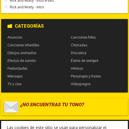
Rick and Morty - Intro 8-bits
Rick and Morty - Intro
CATEGORÍAS
Anuncios
Canciones frikis
Canciones infantiles
Chorradas
Dibujos animados
Discoteca
Efectos de sonido
Éxitos de siempre
Festividades
Himnos
Mensajes
Personajes y frases
TV y cine
Videojuegos
¿NO ENCUENTRAS TU TONO?
17.587.051
Las cookies de este sitio se usan para personalizar el