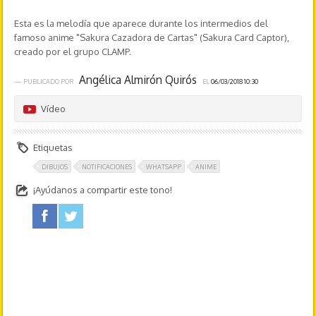
Esta es la melodía que aparece durante los intermedios del
famoso anime "Sakura Cazadora de Cartas" (Sakura Card Captor),
creado por el grupo CLAMP.
Angélica Almirón Quirós
— PUBLICADO POR
EL
06/03/2018 10:30
Vídeo
Etiquetas
DIBUJOS
NOTIFICACIONES
WHATSAPP
ANIME
¡Ayúdanos a compartir este tono!