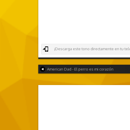
¡Descarga este tono directamente en tu teléf
American Dad - El perro es mi corazón