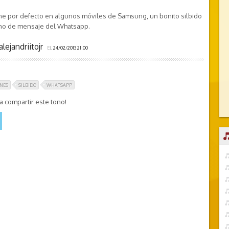
ne por defecto en algunos móviles de Samsung, un bonito silbido
ono de mensaje del Whatsapp.
alejandriitojr
EL
24/02/2013 21:00
ONES
SILBIDO
WHATSAPP
 compartir este tono!