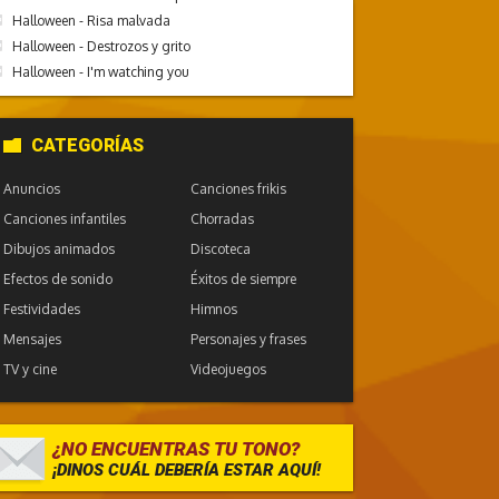
Halloween - Risa malvada
Halloween - Destrozos y grito
Halloween - I'm watching you
CATEGORÍAS
Anuncios
Canciones frikis
Canciones infantiles
Chorradas
Dibujos animados
Discoteca
Efectos de sonido
Éxitos de siempre
Festividades
Himnos
Mensajes
Personajes y frases
TV y cine
Videojuegos
¿NO ENCUENTRAS TU TONO?
¡DINOS CUÁL DEBERÍA ESTAR AQUÍ!