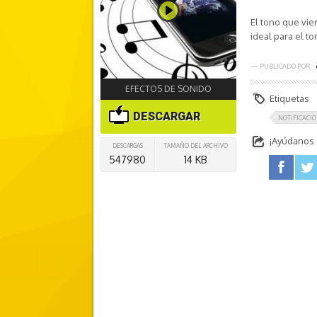
El tono que vie
ideal para el t
— PUBLICADO POR
EFECTOS DE SONIDO
Etiquetas
DESCARGAR
NOTIFICACI
¡Ayúdanos a
DESCARGAS
TAMAÑO DEL ARCHIVO
547980
14 KB
facebook
twitter