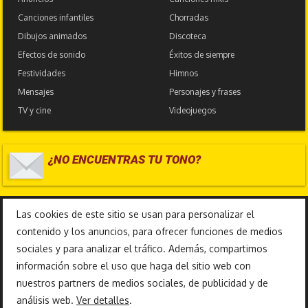
Canciones infantiles
Chorradas
Dibujos animados
Discoteca
Efectos de sonido
Éxitos de siempre
Festividades
Himnos
Mensajes
Personajes y frases
TV y cine
Videojuegos
¿NO ENCUENTRAS TU TONO?
17.586.223
Las cookies de este sitio se usan para personalizar el
contenido y los anuncios, para ofrecer funciones de medios
sociales y para analizar el tráfico. Además, compartimos
información sobre el uso que haga del sitio web con
nuestros partners de medios sociales, de publicidad y de
análisis web.
Ver detalles
.