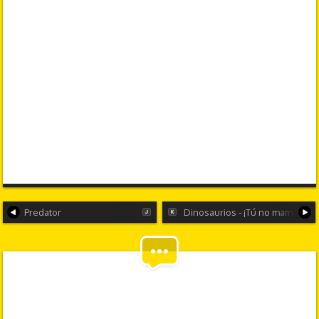
Predator
Dinosaurios - ¡Tú no mami!