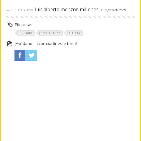
luis alberto monzon millones
— PUBLICADO POR
EL
18/02/2014 20:22
Etiquetas
RING RING
OTROS TIEMPOS
TELÉFONO
¡Ayúdanos a compartir este tono!