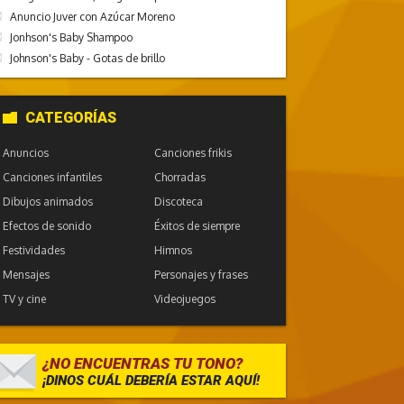
Anuncio Juver con Azúcar Moreno
Jonhson's Baby Shampoo
Johnson's Baby - Gotas de brillo
CATEGORÍAS
Anuncios
Canciones frikis
Canciones infantiles
Chorradas
Dibujos animados
Discoteca
Efectos de sonido
Éxitos de siempre
Festividades
Himnos
Mensajes
Personajes y frases
TV y cine
Videojuegos
¿NO ENCUENTRAS TU TONO?
¡DINOS CUÁL DEBERÍA ESTAR AQUÍ!