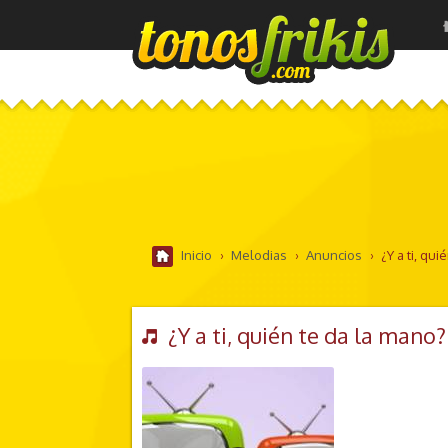
Inicio
›
Melodias
›
Anuncios
›
¿Y a ti, qu
¿Y a ti, quién te da la man