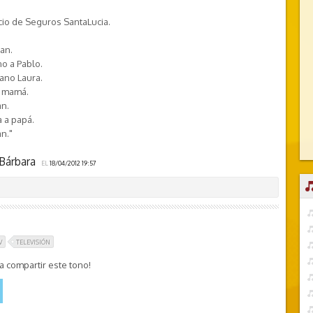
io de Seguros SantaLucia.
dan.
no a Pablo.
ano Laura.
a mamá.
an.
 a papá.
an."
Bárbara
EL
18/04/2012 19:57
V
TELEVISIÓN
 compartir este tono!