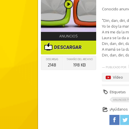
Conocido anunc
"Din, dan, diri, 
Yo le doy la ma
A mi me da la m
ANUNCIOS
Laura se la da 
Din, dan, diri, d
DESCARGAR
A mamá se la da
Din, dan, diri, d
DESCARGAS
TAMAÑO DEL ARCHIVO
2148
198 KB
— PUBLICADO POR
Vídeo
Etiquetas
ANUNCIOS T
¡Ayúdanos a
facebook
twitter