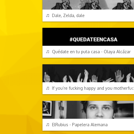
REPRODUCIR
Dale, Zelda, dale
CANCIONES FRIKIS
REPRODUCIR
Quédate en tu puta casa - Olaya Alcázar
CANCIONES FRIKIS
REPRODUCIR
If you’re fucking happy and you motherfuc
CANCIONES FRIKIS
REPRODUCIR
ElRubius - Papelera Alemana
CANCIONES FRIKIS