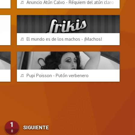
REPRODUCIR
Anuncio Atún Calvo - Réquiem del atún claro
CHORRADAS
REPRODUCIR
El mundo es de los machos - ¡Machos!
CANCIONES FRIKIS
REPRODUCIR
Pupi Poisson - Putón verbenero
1
SIGUIENTE
8