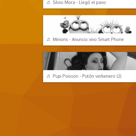
REPRODUCIR
Silvio Mora - Llegó el pavo
ANUNCIOS
REPRODUCIR
Minions - Anuncio vivo Smart Phone
CANCIONES FRIKIS
REPRODUCIR
Pupi Poisson - Putón verbenero (2)