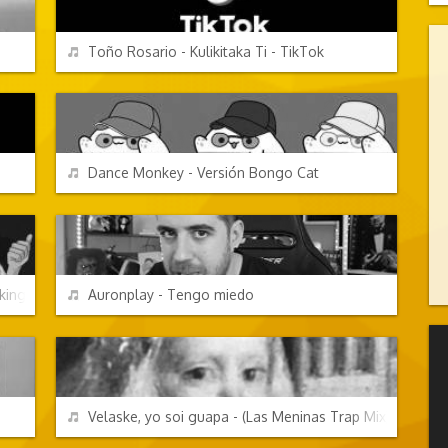
REPRODUCIR
Toño Rosario - Kulikitaka Ti - TikTok
CANCIONES FRIKIS
REPRODUCIR
Dance Monkey - Versión Bongo Cat
PERSONAJES Y FRASES
REPRODUCIR
king know it clap your hands
Auronplay - Tengo miedo
CANCIONES FRIKIS
REPRODUCIR
Velaske, yo soi guapa - (Las Meninas Trap Mix)
PERSONAJES Y FRASES