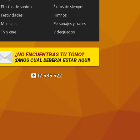
Efectos de sonido
Éxitos de siempre
Festividades
Himnos
Mensajes
Personajes y frases
TV y cine
Videojuegos
¿NO ENCUENTRAS TU TONO?
¡DINOS CUÁL DEBERÍA ESTAR AQUÍ!
17.585.522