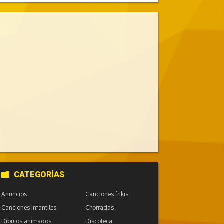
CATEGORÍAS
Anuncios
Canciones frikis
Canciones infantiles
Chorradas
Dibujos animados
Discoteca