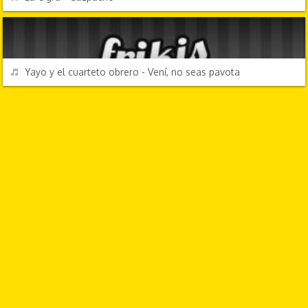
CANCIONES FRIKIS
REPRODUCIR
Yayo y el cuarteto obrero - Vení, no seas pavota