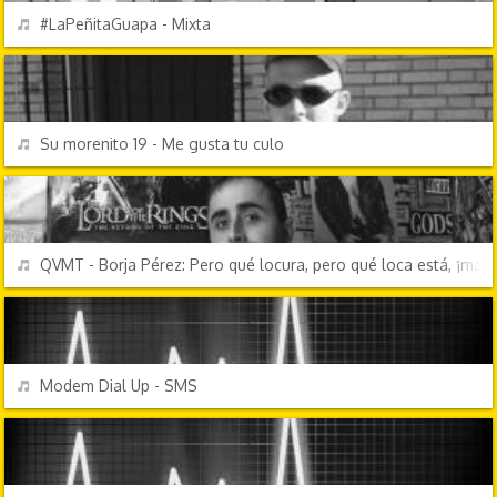
REPRODUCIR
#LaPeñitaGuapa - Mixta
CANCIONES FRIKIS
REPRODUCIR
Su morenito 19 - Me gusta tu culo
PERSONAJES Y FRASES
REPRODUCIR
QVMT - Borja Pérez: Pero qué locura, pero qué loca está, ¡madr
EFECTOS DE SONIDO
REPRODUCIR
Modem Dial Up - SMS
CHORRADAS