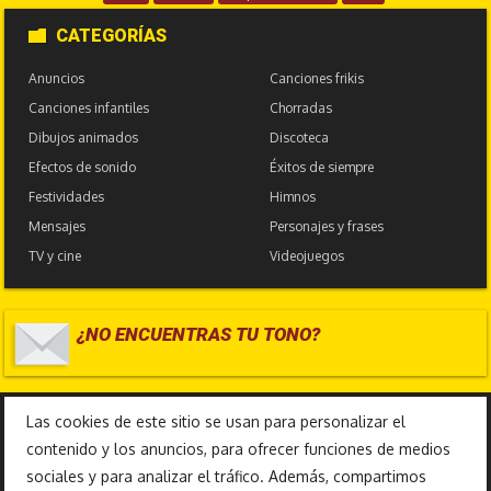
CATEGORÍAS
Anuncios
Canciones frikis
Canciones infantiles
Chorradas
Dibujos animados
Discoteca
Efectos de sonido
Éxitos de siempre
Festividades
Himnos
Mensajes
Personajes y frases
TV y cine
Videojuegos
¿NO ENCUENTRAS TU TONO?
17.586.012
Las cookies de este sitio se usan para personalizar el
contenido y los anuncios, para ofrecer funciones de medios
sociales y para analizar el tráfico. Además, compartimos