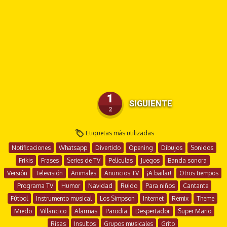
1
SIGUIENTE
2
Etiquetas más utilizadas
Notificaciones
Whatsapp
Divertido
Opening
Dibujos
Sonidos
Frikis
Frases
Series de TV
Películas
Juegos
Banda sonora
Versión
Televisión
Animales
Anuncios TV
¡A bailar!
Otros tiempos
Programa TV
Humor
Navidad
Ruido
Para niños
Cantante
Fútbol
Instrumento musical
Los Simpson
Internet
Remix
Theme
Miedo
Villancico
Alarmas
Parodia
Despertador
Super Mario
Risas
Insultos
Grupos musicales
Grito