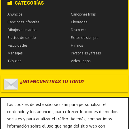
CATEGORÍAS
Anuncios
Canciones frikis
Canciones infantiles
Chorradas
Dibujos animados
Discoteca
Efectos de sonido
Éxitos de siempre
Festividades
Himnos
Mensajes
Personajes y frases
TV y cine
Videojuegos
¿NO ENCUENTRAS TU TONO?
17.586.388
Las cookies de este sitio se usan para personalizar el
contenido y los anuncios, para ofrecer funciones de medios
sociales y para analizar el tráfico. Además, compartimos
información sobre el uso que haga del sitio web con