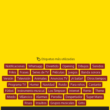
Etiquetas más utilizadas
Notificaciones
Whatsapp
Divertido
Opening
Dibujos
Sonidos
Frikis
Frases
Series de TV
Películas
Juegos
Banda sonora
Versión
Televisión
Animales
Anuncios TV
¡A bailar!
Otros tiempos
Programa TV
Humor
Navidad
Ruido
Para niños
Cantante
Fútbol
Instrumento musical
Los Simpson
Internet
Remix
Theme
Miedo
Villancico
Alarmas
Parodia
Despertador
Super Mario
Risas
Insultos
Grupos musicales
Grito