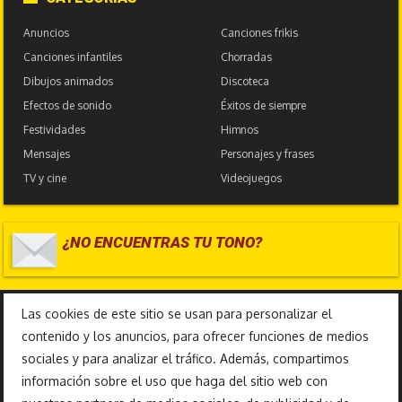
Anuncios
Canciones frikis
Canciones infantiles
Chorradas
Dibujos animados
Discoteca
Efectos de sonido
Éxitos de siempre
Festividades
Himnos
Mensajes
Personajes y frases
TV y cine
Videojuegos
¿NO ENCUENTRAS TU TONO?
17.587.585
Las cookies de este sitio se usan para personalizar el
contenido y los anuncios, para ofrecer funciones de medios
sociales y para analizar el tráfico. Además, compartimos
información sobre el uso que haga del sitio web con