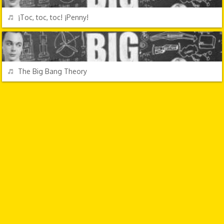
REPRODUCIR
¡Toc, toc, toc! ¡Penny!
TV Y CINE
REPRODUCIR
The Big Bang Theory