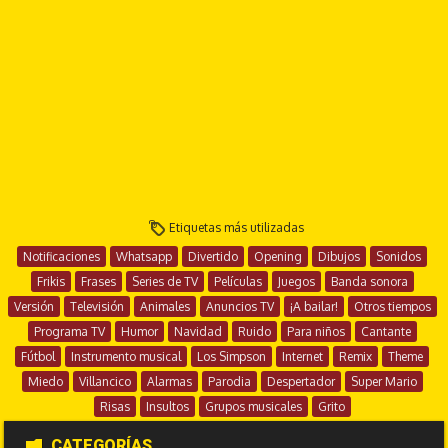
Etiquetas más utilizadas
Notificaciones
Whatsapp
Divertido
Opening
Dibujos
Sonidos
Frikis
Frases
Series de TV
Películas
Juegos
Banda sonora
Versión
Televisión
Animales
Anuncios TV
¡A bailar!
Otros tiempos
Programa TV
Humor
Navidad
Ruido
Para niños
Cantante
Fútbol
Instrumento musical
Los Simpson
Internet
Remix
Theme
Miedo
Villancico
Alarmas
Parodia
Despertador
Super Mario
Risas
Insultos
Grupos musicales
Grito
CATEGORÍAS