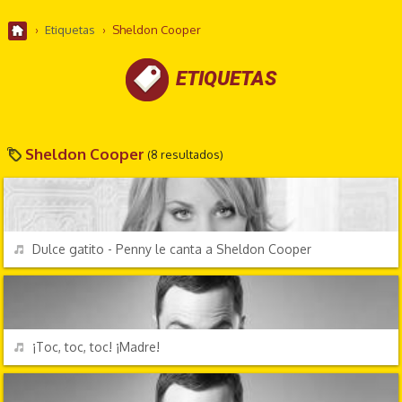
›
Etiquetas
›
Sheldon Cooper
ETIQUETAS
Sheldon Cooper
(8 resultados)
TV Y CINE
REPRODUCIR
Dulce gatito - Penny le canta a Sheldon Cooper
PERSONAJES Y FRASES
REPRODUCIR
¡Toc, toc, toc! ¡Madre!
PERSONAJES Y FRASES