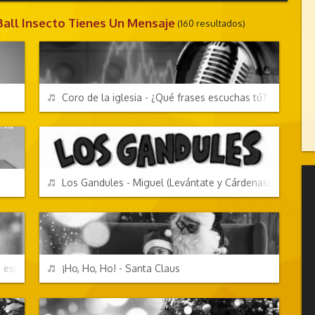
all Insecto Tienes Un Mensaje
(160 resultados)
CHORRADAS
REPRODUCIR
Coro de la iglesia - ¿Qué frases escuchas tú?
CANCIONES FRIKIS
REPRODUCIR
Los Gandules - Miguel (Levántate y Cárdenas)
FESTIVIDADES
REPRODUCIR
u esposa o sí te puedo mandar mensajes?
¡Ho, Ho, Ho! - Santa Claus
FESTIVIDADES