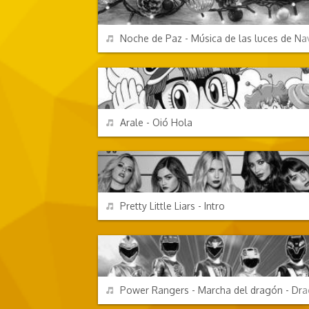
REPRODUCIR
Noche de Paz - Música de las luces de Na
PERSONAJES Y FRASES
REPRODUCIR
Arale - Oió Hola
TV Y CINE
REPRODUCIR
Pretty Little Liars - Intro
TV Y CINE
REPRODUCIR
Power Rangers - Marcha del dragón - Dr
DIBUJOS ANIMADOS