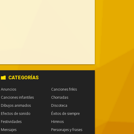
CATEGORÍAS
Anuncios
Canciones frikis
Canciones infantiles
Chorradas
Dibujos animados
Discoteca
Efectos de sonido
Éxitos de siempre
Festividades
Himnos
Mensajes
Personajes y frases