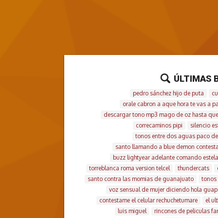
ÚLTIMAS 
pedro sánchez hijo de puta
cu
orale cabron a aque hora te vas a p
descargar tono mp3 mago de oz hasta que
correcaminos pipi
silencio e
tonos entre dos aguas paco de
santo llamando a blue demon contest
buzz lightyear adelante comando estela
torreblanca roma version telcel
thundercats
santo contra las momias de guanajuato
tonos 
voz sensual de mujer diciendo hola guap
contestame el celular rechuchetumare
el u
luis miguel
rincones de peliculas f