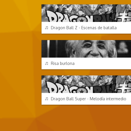
REPRODUCIR
Dragon Ball Z - Escenas de batalla
EFECTOS DE SONIDO
REPRODUCIR
Risa burlona
DIBUJOS ANIMADOS
REPRODUCIR
Dragon Ball Super - Melodía intermedio