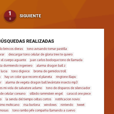
1
SIGUIENTE
8
BÚSQUEDAS REALIZADAS
lo brincos dieras
tono avisando tomar pastilla
arar
descargar tono celular de gloria trevi te quiero
 el cuerpo aguante
juan carlos bodoque tono de llamada
sta durmiendo ingeniero
alarma dragon ball z
 lucia
tono digivice
broma de gemidos troll
a
hay un color que recorre el planeta
ringtone illapu
r
alarma de vegeta dragon ball levántate insecto mp3
es mi vida de salvatore adamo
tono de disparos de silenciador
de celular coreano
silbido rammstein engel
caracol one piece
o
la senda del tiempo celtas cortos
notificacion novio
ltimo mohicano
risa burlona
windows
nintendo
tweet
amosas
tono rambo jefe compañia llamando a cuervo