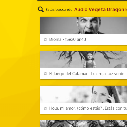
Audio Vegeta Dragon B
Estás buscando:
CHORRADAS
REPRODUCIR
Broma - ¡Sex0 an4l!
TV Y CINE
REPRODUCIR
El Juego del Calamar - Luz roja, luz verde
PERSONAJES Y FRASES
REPRODUCIR
Hola, mi amor, ¿cómo estás? ¿Estás con t
FESTIVIDADES