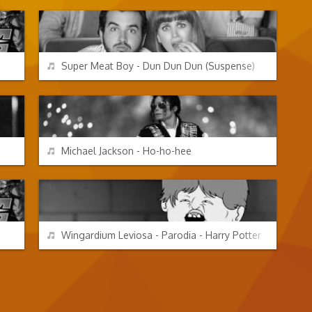
REPRODUCIR
Super Meat Boy - Dun Dun Dun (Suspense)
EFECTOS DE SONIDO
REPRODUCIR
Michael Jackson - Ho-ho-hee
CHORRADAS
REPRODUCIR
Wingardium Leviosa - Parodia - Harry Potter