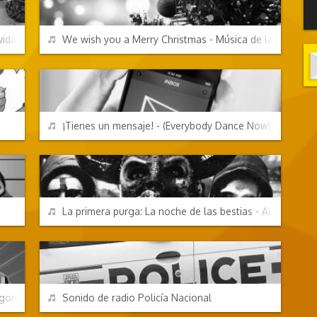
REPRODUCIR
vidad
We wish you a Merry Christmas - Música de las luces d
CANCIONES FRIKIS
REPRODUCIR
¡Tienes un mensaje! - (Everybody Dance Now)
TV Y CINE
REPRODUCIR
La primera purga: La noche de las bestias - Alarma
EFECTOS DE SONIDO
REPRODUCIR
agonzord
Sonido de radio Policía Nacional
EFECTOS DE SONIDO