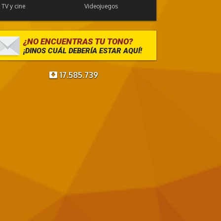
TV y cine
Videojuegos
e Navidad
¿NO ENCUENTRAS TU TONO?
¡DINOS CUÁL DEBERÍA ESTAR AQUÍ!
17.585.739