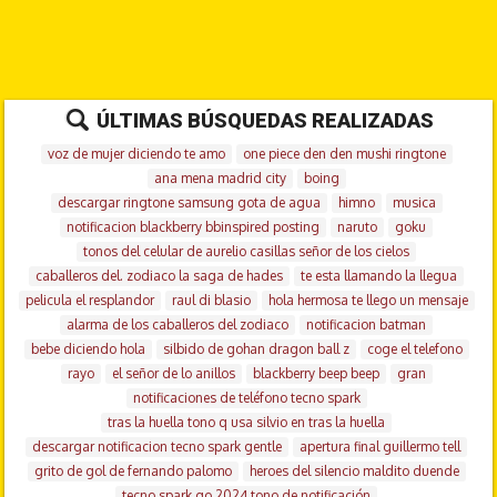
ÚLTIMAS BÚSQUEDAS REALIZADAS
voz de mujer diciendo te amo
one piece den den mushi ringtone
ana mena madrid city
boing
descargar ringtone samsung gota de agua
himno
musica
notificacion blackberry bbinspired posting
naruto
goku
tonos del celular de aurelio casillas señor de los cielos
caballeros del. zodiaco la saga de hades
te esta llamando la llegua
pelicula el resplandor
raul di blasio
hola hermosa te llego un mensaje
alarma de los caballeros del zodiaco
notificacion batman
bebe diciendo hola
silbido de gohan dragon ball z
coge el telefono
rayo
el señor de lo anillos
blackberry beep beep
gran
notificaciones de teléfono tecno spark
tras la huella tono q usa silvio en tras la huella
descargar notificacion tecno spark gentle
apertura final guillermo tell
grito de gol de fernando palomo
heroes del silencio maldito duende
tecno spark go 2024 tono de notificación