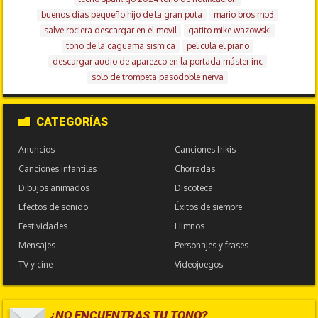
buenos días pequeño hijo de la gran puta
mario bros mp3
salve rociera descargar en el movil
gatito mike wazowski
tono de la caguama sismica
pelicula el piano
descargar audio de aparezco en la portada máster inc
solo de trompeta pasodoble nerva
CATEGORÍAS
Anuncios
Canciones frikis
Canciones infantiles
Chorradas
Dibujos animados
Discoteca
Efectos de sonido
Éxitos de siempre
Festividades
Himnos
Mensajes
Personajes y frases
TV y cine
Videojuegos
¿NO ENCUENTRAS TU TONO?