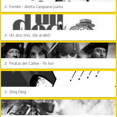
REPRODUCIR
Fornite - Alerta Campana Llama
TV Y CINE
REPRODUCIR
Un, dos, tres. ¡Se acabó!
TV Y CINE
REPRODUCIR
Piratas del Caribe - Yo ho!
EFECTOS DE SONIDO
REPRODUCIR
Ding Ding
FESTIVIDADES