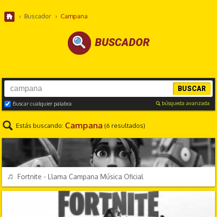
›
Buscador
›
Campana
BUSCADOR
BUSCAR
búsqueda avanzada
Buscar cualquier palabra
Campana
Estás buscando:
(6 resultados)
VIDEOJUEGOS
REPRODUCIR
Fortnite - Llama Campana Música Oficial
VIDEOJUEGOS