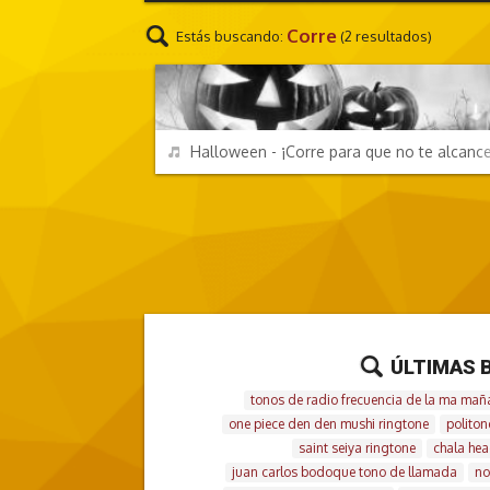
Corre
Estás buscando:
(2 resultados)
EFECTOS DE SONIDO
REPRODUCIR
Halloween - ¡Corre para que no te alcanc
ÚLTIMAS 
tonos de radio frecuencia de la ma mañ
one piece den den mushi ringtone
polito
saint seiya ringtone
chala hea
juan carlos bodoque tono de llamada
no