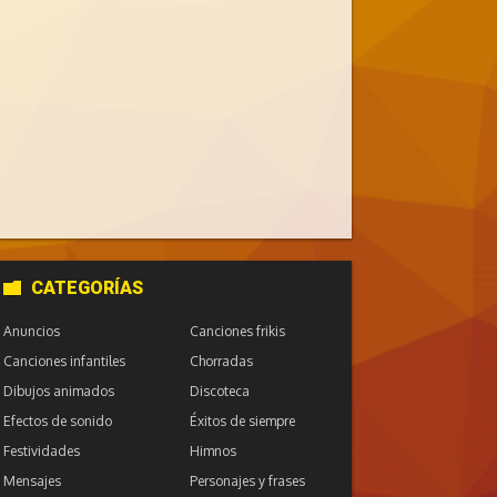
CATEGORÍAS
Anuncios
Canciones frikis
Canciones infantiles
Chorradas
Dibujos animados
Discoteca
Efectos de sonido
Éxitos de siempre
Festividades
Himnos
Mensajes
Personajes y frases