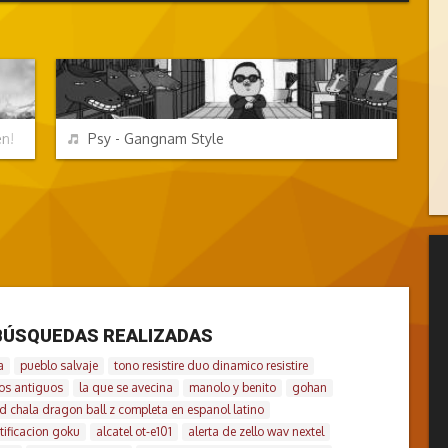
CANCIONES FRIKIS
REPRODUCIR
en!
Psy - Gangnam Style
BÚSQUEDAS REALIZADAS
a
pueblo salvaje
tono resistire duo dinamico resistire
nos antiguos
la que se avecina
manolo y benito
gohan
d chala dragon ball z completa en espanol latino
tificacion goku
alcatel ot-e101
alerta de zello wav nextel