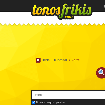
Inicio
›
Buscador
›
Corre
Buscar cualquier palabra