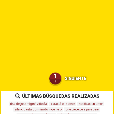
1
SIGUIENTE
7
ÚLTIMAS BÚSQUEDAS REALIZADAS
risa de jose miguel viñuela
caracol one piece
notificacion amor
silencio esta durmiendo ingeniero
one piece pere pere pere