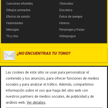
Canciones infantiles
Chorradas
Dibujos animados
Discoteca
Efectos de sonido
Éxitos de siempre
Festividades
Himnos
Mensajes
Personajes y frases
TV y cine
Videojuegos
¿NO ENCUENTRAS TU TONO?
17.585.198
Las cookies de este sitio se usan para personalizar el
contenido y los anuncios, para ofrecer funciones de medios
sociales y para analizar el tráfico. Además, compartimos
información sobre el uso que haga del sitio web con
nuestros partners de medios sociales, de publicidad y de
análisis web.
Ver detalles
.