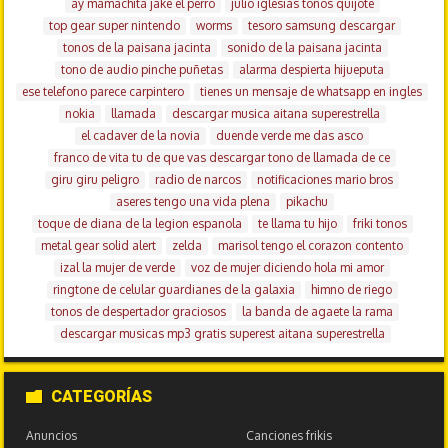
ay mamachita jake el perro
julio iglesias tonos quijote
top gear super nintendo
worms
tesoro samsung descargar
tonos de la paisana jacinta
sonido de la paisana jacinta
tono de audio pinche puñetas
alarma despierta hijueputa
ese telefono parece carpintero
tienes un mensaje de whatsapp en ingles
nokia
llamada
descargar musica aitana superestrella
el cadaver de la novia
duende verde me das asco
franco de vita tu de que vas descargar tono de llamada de ce
giru giru peligro
radio de narcos
notificaciones mario bros
aseres tengo una vida plena
pikachu
toque de diana de la legion espanola
te llama tu hijo
friki tonos
metal gear solid alert
zelda
marisol tengo el corazon contento
izal la mujer de verde
voz de mujer diciendo hola mi amor
ringtone de celular guardianes de la galaxia
himno de riego
tonos de despertador graciosos
la banda de agaete la rama
descargar musicas mp3 gratis superest aitana superestrella
CATEGORÍAS
Anuncios
Canciones frikis