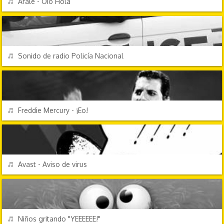
Arale - Oió Hola
EFECTOS DE SONIDO
REPRODUCIR
Sonido de radio Policía Nacional
PERSONAJES Y FRASES
REPRODUCIR
Freddie Mercury - ¡Eo!
EFECTOS DE SONIDO
REPRODUCIR
Avast - Aviso de virus
CHORRADAS
REPRODUCIR
Niños gritando "YEEEEEE!"