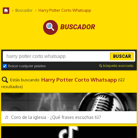
›
Buscador
›
Harry Potter Corto Whatsapp
BUSCADOR
BUSCAR
búsqueda avanzada
Buscar cualquier palabra
Harry Potter Corto Whatsapp
Estás buscando:
(122
resultados)
CHORRADAS
REPRODUCIR
Coro de la iglesia - ¿Qué frases escuchas tú?
MENSAJES