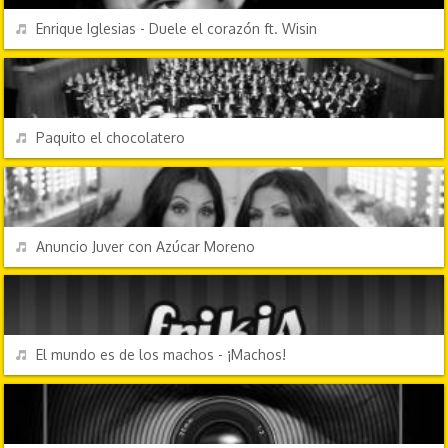
REPRODUCIR
Enrique Iglesias - Duele el corazón ft. Wisin
ÉXITOS DE SIEMPRE
REPRODUCIR
Paquito el chocolatero
ANUNCIOS
REPRODUCIR
Anuncio Juver con Azúcar Moreno
CHORRADAS
REPRODUCIR
El mundo es de los machos - ¡Machos!
PERSONAJES Y FRASES