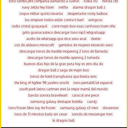
tono rambo jefe compañia llamando a cuervo
nokia 110
honda cbr
navy zelda hey listen
netflix
alarma dragon ball z
toque militar quinto levanta
despertador rocky balboa
los simpson todos están contra ti bart
antiguos
radio cristal guayaquil
corre majin boo esas cariñosas traen rifle
grito guanacasteco descargar tono mp3 whgratsapp
audio de whatsapp que dice sexo anal
dexter
voz de aldeano minecraft
gemidos de mujeres teniendo sexo
descargar tonos de mashle mopening 2 tono de llamada
descargar tonos de mashle opening 2 tomada
buenos días hijo de la gran puta hoy es otro día de
dragon ball z saga de majin boo
tonos de hotel transylvania que bestia eres
the king of fighter 98 yashiro orochi
tono pentakill lol espanol
south park latino cartman eres la mejor mamá del mundo
banda sonora braveheart
caracol one piece
samsung galaxy destapar botella
candy
tono frozen libre soy de frozen
samsung galaxy s3 mini
doraemon
tono de 31 minutos baila sin cesar
sonido de messenger msn
ki dragon ball