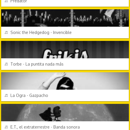
Predator
VIDEOJUEGOS
REPRODUCIR
Sonic the Hedgedog - Invencible
CANCIONES FRIKIS
REPRODUCIR
Torbe - La puntita nada más
CANCIONES FRIKIS
REPRODUCIR
La Ogra - Gazpacho
TV Y CINE
REPRODUCIR
E.T., el extraterrestre - Banda sonora