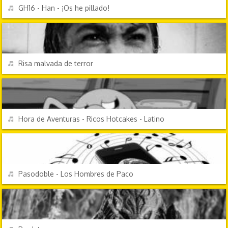
REPRODUCIR
GH16 - Han - ¡Os he pillado!
EFECTOS DE SONIDO
REPRODUCIR
Risa malvada de terror
DIBUJOS ANIMADOS
REPRODUCIR
Hora de Aventuras - Ricos Hotcakes - Latino
TV Y CINE
REPRODUCIR
Pasodoble - Los Hombres de Paco
TV Y CINE
REPRODUCIR