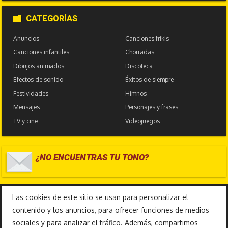
CATEGORÍAS
Anuncios
Canciones frikis
Canciones infantiles
Chorradas
Dibujos animados
Discoteca
Efectos de sonido
Éxitos de siempre
Festividades
Himnos
Mensajes
Personajes y frases
TV y cine
Videojuegos
¿NO ENCUENTRAS TU TONO?
17.586.443
Las cookies de este sitio se usan para personalizar el
contenido y los anuncios, para ofrecer funciones de medios
sociales y para analizar el tráfico. Además, compartimos