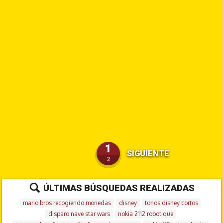
1
SIGUIENTE
2
ÚLTIMAS BÚSQUEDAS REALIZADAS
mario bros recogiendo monedas
disney
tonos disney cortos
disparo nave star wars
nokia 2112 robotique