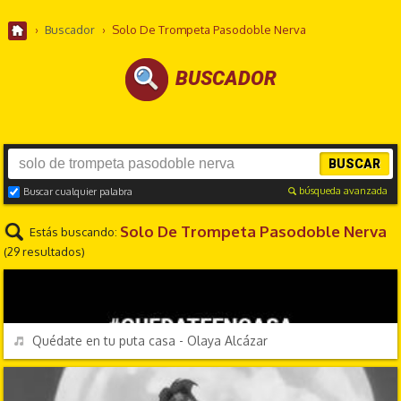
›
Buscador
›
Solo De Trompeta Pasodoble Nerva
BUSCADOR
BUSCAR
búsqueda avanzada
Buscar cualquier palabra
Solo De Trompeta Pasodoble Nerva
Estás buscando:
(29 resultados)
CANCIONES FRIKIS
REPRODUCIR
Quédate en tu puta casa - Olaya Alcázar
CANCIONES FRIKIS