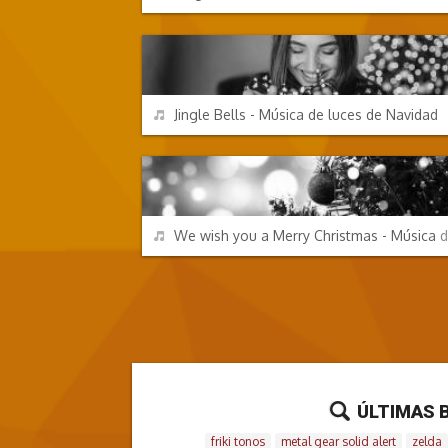
FESTIVIDADES
REPRODUCIR
Jingle Bells - Música de luces de Navidad
FESTIVIDADES
REPRODUCIR
We wish you a Merry Christmas - Música d
ÚLTIMAS 
friki tonos
metal gear solid alert
zelda