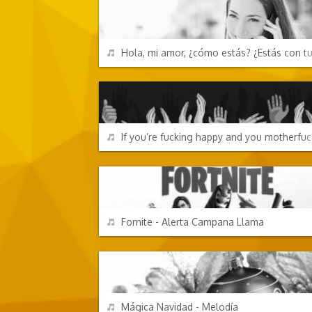
REPRODUCIR
Hola, mi amor, ¿cómo estás? ¿Estás con t
CANCIONES FRIKIS
REPRODUCIR
If you’re fucking happy and you motherfuc
VIDEOJUEGOS
REPRODUCIR
Fornite - Alerta Campana Llama
FESTIVIDADES
REPRODUCIR
Mágica Navidad - Melodía