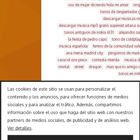
voz de mujer diciendo hola mi amor
rin
tonos de despertador 
descargar musicas mp3
descargar musica mp3 gratis superest aitana su
tonos antiguos de nokia 6131
alejandro s
la fiesta de pedro capo
tono de coldplay
musica española
himno de la comunidad val
ana mena madrid city
pinguinos de mad
caracol one piece
contesta mierda
musica d
mortal
street
dragon
mas que tu amigo d
tonos en m4
Las cookies de este sitio se usan para personalizar el
contenido y los anuncios, para ofrecer funciones de medios
sociales y para analizar el tráfico. Además, compartimos
información sobre el uso que haga del sitio web con nuestros
partners de medios sociales, de publicidad y de análisis web.
INICIO
Ver detalles
.