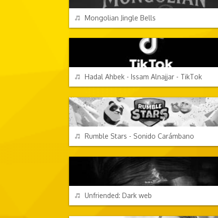
REPRODUCIR
Mongolian Jingle Bells
CANCIONES FRIKIS
REPRODUCIR
Hadal Ahbek - Issam Alnajjar - TikTok
VIDEOJUEGOS
REPRODUCIR
Rumble Stars - Sonido Carámbano
TV Y CINE
REPRODUCIR
Unfriended: Dark web
PERSONAJES Y FRASES