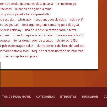
gtone de celular guardianes de la galaxia
himno de riego
graciosos
la banda de agaete la rama
 gratis superest aitana superestrella
perestrella
whatsapp
tonos antiguos de nokia
nokia 6131
anz las guapas
descargar ringtone samsung gota de agua
 clocks coldplay
risa de la pelicula camino hacia el terror
enciana
cuando zarpa el amor camela
tono ana mena las 12
agascar
tonos de narrador de cuentos
alcatel ot-1045g
e peleas de dragon ball z
alarma de los caballeros del zodiaco
e marco antonio solis
toque de silencio floreado de infanteria
r
un mensaje te cayo jajaja
TONOS PARA MÓVIL
CATEGORÍAS
ETIQUETAS
BUSCADOR
C