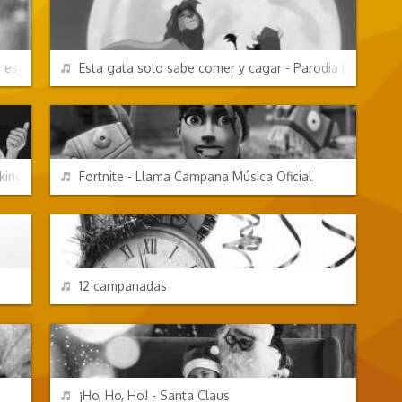
REPRODUCIR
u esposa o sí te puedo mandar mensajes?
Esta gata solo sabe comer y cagar - Parodia El Rey Le
VIDEOJUEGOS
REPRODUCIR
king know it clap your hands
Fortnite - Llama Campana Música Oficial
EFECTOS DE SONIDO
REPRODUCIR
12 campanadas
FESTIVIDADES
REPRODUCIR
¡Ho, Ho, Ho! - Santa Claus