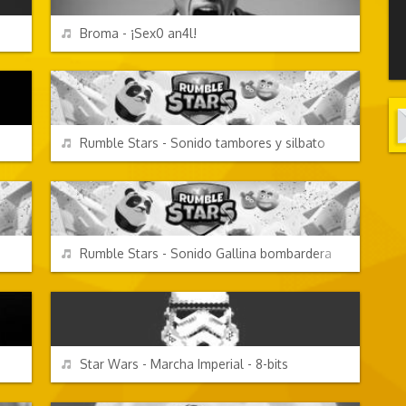
REPRODUCIR
Broma - ¡Sex0 an4l!
VIDEOJUEGOS
REPRODUCIR
Rumble Stars - Sonido tambores y silbato
VIDEOJUEGOS
REPRODUCIR
Rumble Stars - Sonido Gallina bombardera
TV Y CINE
REPRODUCIR
Star Wars - Marcha Imperial - 8-bits
CANCIONES FRIKIS