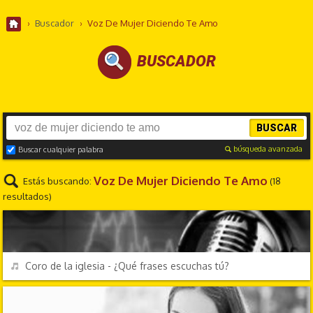
›
Buscador
›
Voz De Mujer Diciendo Te Amo
BUSCADOR
BUSCAR
búsqueda avanzada
Buscar cualquier palabra
Voz De Mujer Diciendo Te Amo
Estás buscando:
(18
resultados)
CHORRADAS
REPRODUCIR
Coro de la iglesia - ¿Qué frases escuchas tú?
PERSONAJES Y FRASES