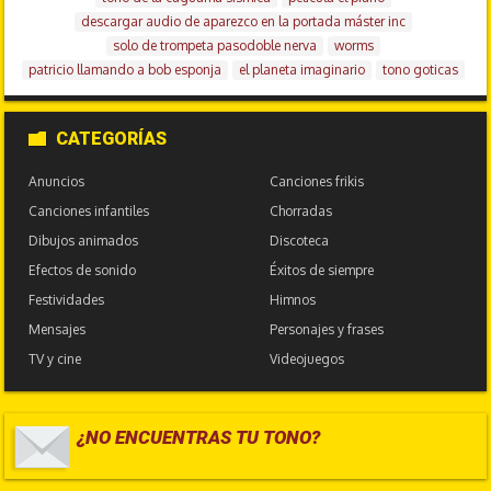
descargar audio de aparezco en la portada máster inc
solo de trompeta pasodoble nerva
worms
patricio llamando a bob esponja
el planeta imaginario
tono goticas
CATEGORÍAS
Anuncios
Canciones frikis
Canciones infantiles
Chorradas
Dibujos animados
Discoteca
Efectos de sonido
Éxitos de siempre
Festividades
Himnos
Mensajes
Personajes y frases
TV y cine
Videojuegos
¿NO ENCUENTRAS TU TONO?