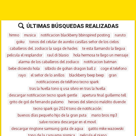
ÚLTIMAS BÚSQUEDAS REALIZADAS
himno
musica
notificacion blackberry bbinspired posting
naruto
goku
tonos del celular de aurelio casillas señor de los cielos
caballeros del. zodiaco la saga de hades
te esta llamando la llegua
pelicula el resplandor
raul di blasio
hola hermosa te llego un mensaje
alarma de los caballeros del zodiaco
notificacion batman
bebe diciendo hola
silbido de gohan dragon ball z
coge el telefono
rayo
el señor de lo anillos
blackberry beep beep
gran
notificaciones de teléfono tecno spark
tras la huella tono q usa silvio en tras la huella
descargar notificacion tecno spark gentle
apertura final guillermo tell
grito de gol de fernando palomo
heroes del silencio maldito duende
tecno spark go 2024 tono de notificación
buenos días pequeño hijo de la gran puta
mario bros mp3
salve rociera descargar en el movil
descargar ringtone samsung gota de agua
gatito mike wazowski
tono de la caguama sismica
pelicula el piano