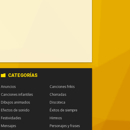
CATEGORÍAS
Anuncios
Canciones frikis
Canciones infantiles
Chorradas
Dibujos animados
Discoteca
Efectos de sonido
Éxitos de siempre
Festividades
Himnos
Mensajes
Personajes y frases