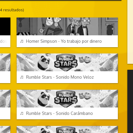
14 resultados)
PERSONAJES Y FRASES
REPRODUCIR
ados
Homer Simpson - Yo trabajo por dinero
VIDEOJUEGOS
REPRODUCIR
Rumble Stars - Sonido Mono Veloz
VIDEOJUEGOS
REPRODUCIR
Rumble Stars - Sonido Carámbano
VIDEOJUEGOS