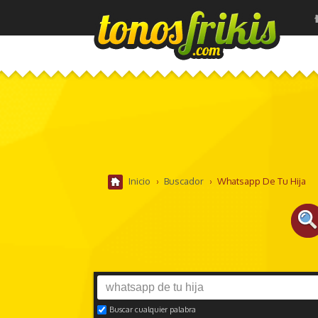
Inicio
›
Buscador
›
Whatsapp De Tu Hija
Buscar cualquier palabra