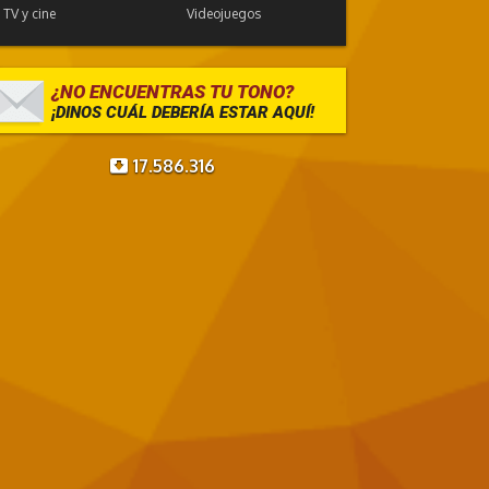
TV y cine
Videojuegos
¿NO ENCUENTRAS TU TONO?
¡DINOS CUÁL DEBERÍA ESTAR AQUÍ!
17.586.316