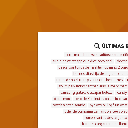
ÚLTIMAS 
corre majin boo esas cariñosas traen rifl
audio de whatsapp que dice sexo anal
dexter
descargar tonos de mashle mopening 2 tono
buenos días hijo de la gran puta ho
tonos de hotel transylvania que bestia eres
south park latino cartman eres la mejor ma
samsung galaxy destapar botella
candy
doraemon
tono de 31 minutos baila sin cesar
twitch alertas sonido
oye wey te llegó un wha
lider de compañía llamando a cuervo aud
romeo santos descargar ton
hilitodescargar tono de llama