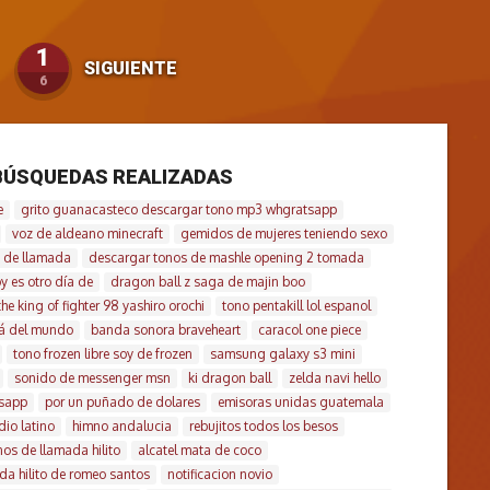
1
SIGUIENTE
6
BÚSQUEDAS REALIZADAS
e
grito guanacasteco descargar tono mp3 whgratsapp
voz de aldeano minecraft
gemidos de mujeres teniendo sexo
 de llamada
descargar tonos de mashle opening 2 tomada
y es otro día de
dragon ball z saga de majin boo
the king of fighter 98 yashiro orochi
tono pentakill lol espanol
má del mundo
banda sonora braveheart
caracol one piece
tono frozen libre soy de frozen
samsung galaxy s3 mini
sonido de messenger msn
ki dragon ball
zelda navi hello
tsapp
por un puñado de dolares
emisoras unidas guatemala
io latino
himno andalucia
rebujitos todos los besos
os de llamada hilito
alcatel mata de coco
da hilito de romeo santos
notificacion novio