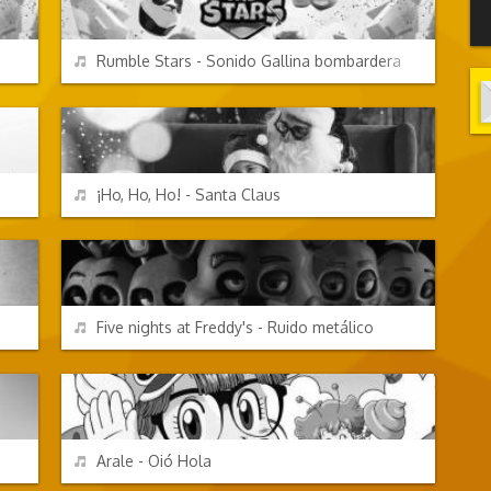
REPRODUCIR
Rumble Stars - Sonido Gallina bombardera
FESTIVIDADES
REPRODUCIR
¡Ho, Ho, Ho! - Santa Claus
VIDEOJUEGOS
REPRODUCIR
Five nights at Freddy's - Ruido metálico
PERSONAJES Y FRASES
REPRODUCIR
Arale - Oió Hola
PERSONAJES Y FRASES