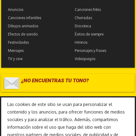
Anuncios
Canciones frikis
Canciones infantiles
Chorradas
Dibujos animados
Discoteca
Efectos de sonido
Éxitos de siempre
Festividades
Himnos
Mensajes
Personajes y frases
TV y cine
Videojuegos
¿NO ENCUENTRAS TU TONO?
17.587.026
Las cookies de este sitio se usan para personalizar el
contenido y los anuncios, para ofrecer funciones de medios
sociales y para analizar el tráfico. Además, compartimos
información sobre el uso que haga del sitio web con
nuestros partners de medios sociales, de publicidad y de