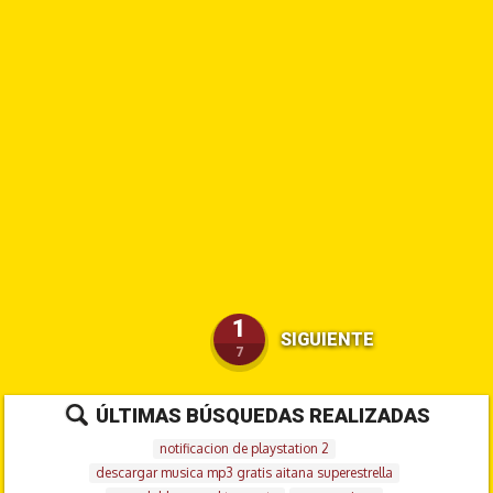
1
SIGUIENTE
7
ÚLTIMAS BÚSQUEDAS REALIZADAS
notificacion de playstation 2
descargar musica mp3 gratis aitana superestrella