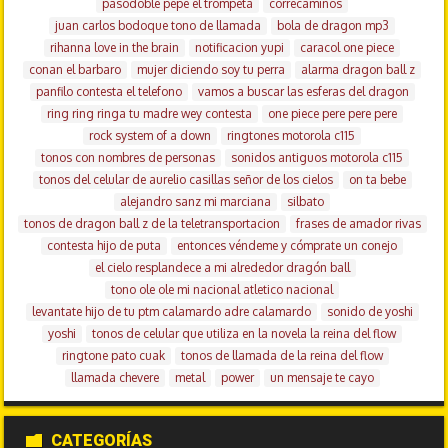
pasodoble pepe el trompeta
correcaminos
juan carlos bodoque tono de llamada
bola de dragon mp3
rihanna love in the brain
notificacion yupi
caracol one piece
conan el barbaro
mujer diciendo soy tu perra
alarma dragon ball z
panfilo contesta el telefono
vamos a buscar las esferas del dragon
ring ring ringa tu madre wey contesta
one piece pere pere pere
rock system of a down
ringtones motorola c115
tonos con nombres de personas
sonidos antiguos motorola c115
tonos del celular de aurelio casillas señor de los cielos
on ta bebe
alejandro sanz mi marciana
silbato
tonos de dragon ball z de la teletransportacion
frases de amador rivas
contesta hijo de puta
entonces véndeme y cómprate un conejo
el cielo resplandece a mi alrededor dragón ball
tono ole ole mi nacional atletico nacional
levantate hijo de tu ptm calamardo adre calamardo
sonido de yoshi
yoshi
tonos de celular que utiliza en la novela la reina del flow
ringtone pato cuak
tonos de llamada de la reina del flow
llamada chevere
metal
power
un mensaje te cayo
CATEGORÍAS