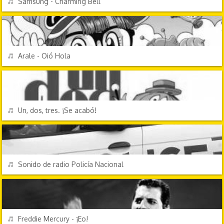
Samsung - Charming Bell
PERSONAJES Y FRASES
REPRODUCIR
Arale - Oió Hola
TV Y CINE
REPRODUCIR
Un, dos, tres. ¡Se acabó!
EFECTOS DE SONIDO
REPRODUCIR
Sonido de radio Policía Nacional
PERSONAJES Y FRASES
REPRODUCIR
Freddie Mercury - ¡Eo!