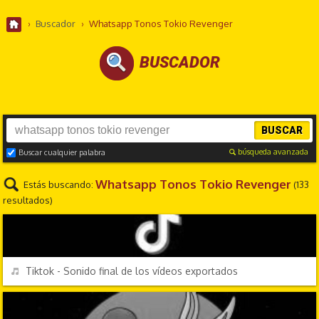
›
Buscador
›
Whatsapp Tonos Tokio Revenger
BUSCADOR
BUSCAR
búsqueda avanzada
Buscar cualquier palabra
Whatsapp Tonos Tokio Revenger
Estás buscando:
(133
resultados)
MENSAJES
REPRODUCIR
Tiktok - Sonido final de los vídeos exportados
TV Y CINE