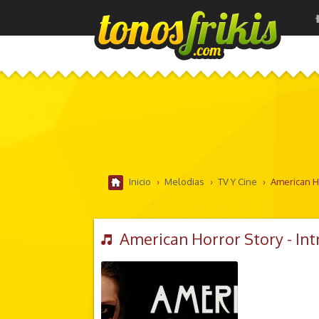
Inicio
›
Melodias
›
TV Y Cine
›
American Ho
American Horror Story - Int