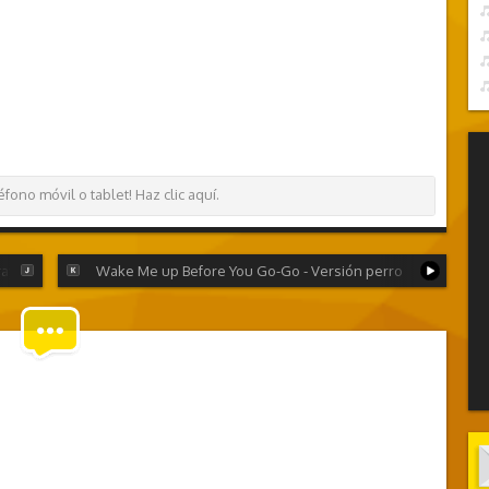
ono móvil o tablet! Haz clic aquí.
ray
Wake Me up Before You Go-Go - Versión perro