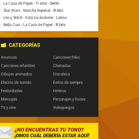
La Casa de Papel - Ti amo - Berlín
Star Wars - Marcha Imperial - 8-bits
Lilo y Stitch - Está tocándome - Latino
Bella Ciao - La Casa de Papel - 8-bits
CATEGORÍAS
Anuncios
Canciones frikis
Canciones infantiles
Chorradas
Dibujos animados
Discoteca
Efectos de sonido
Éxitos de siempre
Festividades
Himnos
Mensajes
Personajes y frases
TV y cine
Videojuegos
¿NO ENCUENTRAS TU TONO?
¡DINOS CUÁL DEBERÍA ESTAR AQUÍ!