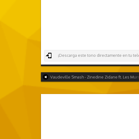
¡Descarga este tono directamente en tu teléf
Vaudeville Smash - Zinedine Zidane ft. Les Mur