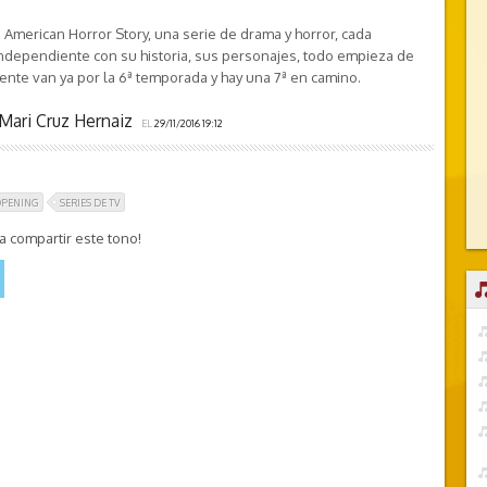
e American Horror Story, una serie de drama y horror, cada
ndependiente con su historia, sus personajes, todo empieza de
nte van ya por la 6ª temporada y hay una 7ª en camino.
Mari Cruz Hernaiz
EL
29/11/2016 19:12
OPENING
SERIES DE TV
 compartir este tono!