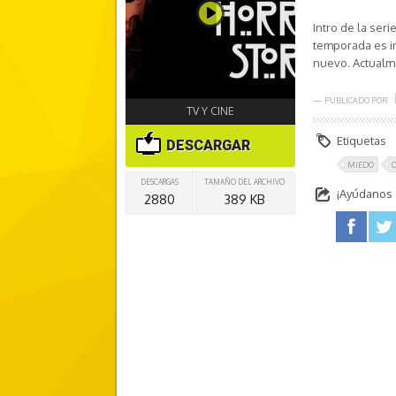
Intro de la seri
temporada es i
nuevo. Actualme
— PUBLICADO POR
TV Y CINE
Etiquetas
DESCARGAR
MIEDO
DESCARGAS
TAMAÑO DEL ARCHIVO
¡Ayúdanos a
2880
389 KB
facebook
twitter