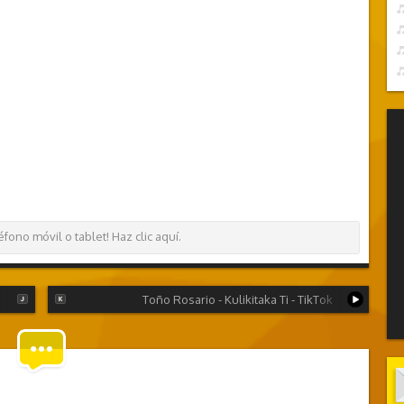
ono móvil o tablet! Haz clic aquí.
Toño Rosario - Kulikitaka Ti - TikTok