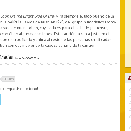
Look On The Bright Side Of Life
(Mira siempre el lado bueno de la
n la película La vida de Brian en 1979, del grupo humorístico Monty
la vida de Brian Cohen, cuya vida es paralela a la de Jesucristo,
con él en algunas ocasiones. Esta canción la canta justo en el
ue es crucificado y anima al resto de las personas crucificadas
lben con él y moviendo la cabeza al ritmo de la canción.
Matías
EL
07/05/2020 10:15
SILBIDO
 compartir este tono!