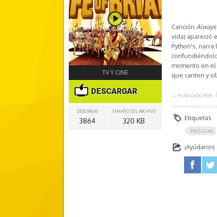
Canción
Always 
vida) apareció e
Python's, narra 
confundiéndolo 
momento en el q
TV Y CINE
que canten y si
DESCARGAR
— PUBLICADO POR
DESCARGAS
TAMAÑO DEL ARCHIVO
Etiquetas
3864
320 KB
PELÍCULAS
¡Ayúdanos a
facebook
twitter