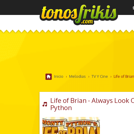
Inicio
›
Melodias
›
TV Y Cine
›
Life of Bri
Life of Brian - Always Look 
Python