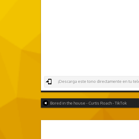
¡Descarga este tono directamente en tu teléf
Bored in the house - Curtis Roach - TikTok