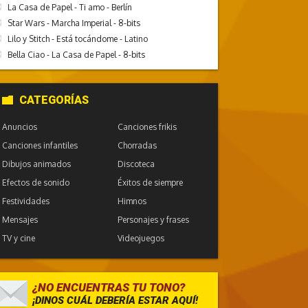
La Casa de Papel - Ti amo - Berlín
Star Wars - Marcha Imperial - 8-bits
Lilo y Stitch - Está tocándome - Latino
Bella Ciao - La Casa de Papel - 8-bits
CATEGORÍAS
Anuncios
Canciones frikis
Canciones infantiles
Chorradas
Dibujos animados
Discoteca
Efectos de sonido
Éxitos de siempre
Festividades
Himnos
Mensajes
Personajes y frases
TV y cine
Videojuegos
¿NO ENCUENTRAS TU TONO?
¡DINOS CUÁL DEBERÍA ESTAR AQUÍ!