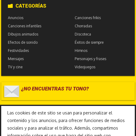
CATEGORÍAS
Anuncios
Canciones frikis
Canciones infantiles
Chorradas
Dibujos animados
Discoteca
Efectos de sonido
Éxitos de siempre
Festividades
Himnos
Mensajes
Personajes y frases
TV y cine
Videojuegos
¿NO ENCUENTRAS TU TONO?
17.587.596
Las cookies de este sitio se usan para personalizar el
contenido y los anuncios, para ofrecer funciones de medios
sociales y para analizar el tráfico. Además, compartimos
información sobre el uso que haga del sitio web con