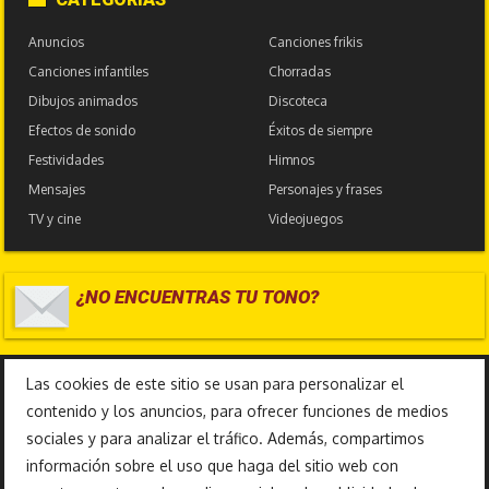
Anuncios
Canciones frikis
Canciones infantiles
Chorradas
Dibujos animados
Discoteca
Efectos de sonido
Éxitos de siempre
Festividades
Himnos
Mensajes
Personajes y frases
TV y cine
Videojuegos
¿NO ENCUENTRAS TU TONO?
17.585.781
Las cookies de este sitio se usan para personalizar el
contenido y los anuncios, para ofrecer funciones de medios
sociales y para analizar el tráfico. Además, compartimos
información sobre el uso que haga del sitio web con