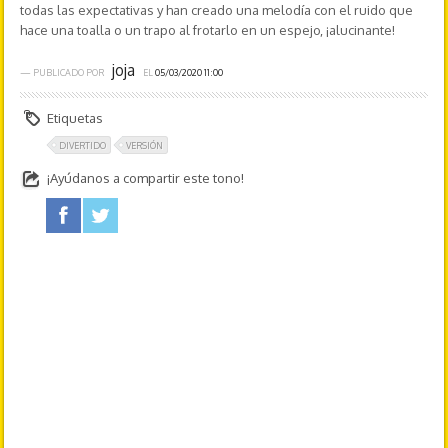
todas las expectativas y han creado una melodía con el ruido que
hace una toalla o un trapo al frotarlo en un espejo, ¡alucinante!
joja
— PUBLICADO POR
EL
05/03/2020 11:00
Etiquetas
DIVERTIDO
VERSIÓN
¡Ayúdanos a compartir este tono!