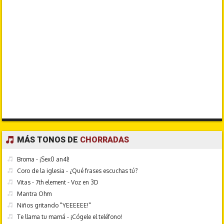
MÁS TONOS DE
CHORRADAS
Broma - ¡Sex0 an4l!
Coro de la iglesia - ¿Qué frases escuchas tú?
Vitas - 7th element - Voz en 3D
Mantra Ohm
Niños gritando "YEEEEEE!"
Te llama tu mamá - ¡Cógele el teléfono!