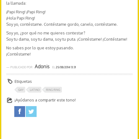
la llamada:
¡Papi Ring! ¡Papi Ring!
¡Hola Papi Ring!
Soy yo, contéstame. Contéstame gordo, canelo, contéstame.
Soy yo, ¿por qué no me quieres contestar?
Soy tu dama, soy tu dama, soy tu puta. ¡Contéstame! ¡Contéstame!
No sabes por lo que estoy pasando.
¡Contéstame!
Adonis
— PUBLICADO POR
EL
25/08/2014 13:31
Etiquetas
GAY
LATINO
RING RING
¡Ayúdanos a compartir este tono!