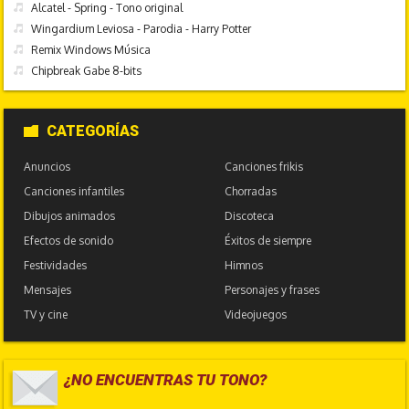
Alcatel - Spring - Tono original
Wingardium Leviosa - Parodia - Harry Potter
Remix Windows Música
Chipbreak Gabe 8-bits
CATEGORÍAS
Anuncios
Canciones frikis
Canciones infantiles
Chorradas
Dibujos animados
Discoteca
Efectos de sonido
Éxitos de siempre
Festividades
Himnos
Mensajes
Personajes y frases
TV y cine
Videojuegos
¿NO ENCUENTRAS TU TONO?