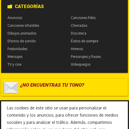
CATEGORÍAS
Anuncios
Canciones frikis
Canciones infantiles
Chorradas
Dibujos animados
Discoteca
Efectos de sonido
Éxitos de siempre
Festividades
Himnos
Mensajes
Personajes y frases
TV y cine
Videojuegos
¿NO ENCUENTRAS TU TONO?
17.586.448
Las cookies de este sitio se usan para personalizar el
contenido y los anuncios, para ofrecer funciones de medios
sociales y para analizar el tráfico. Además, compartimos