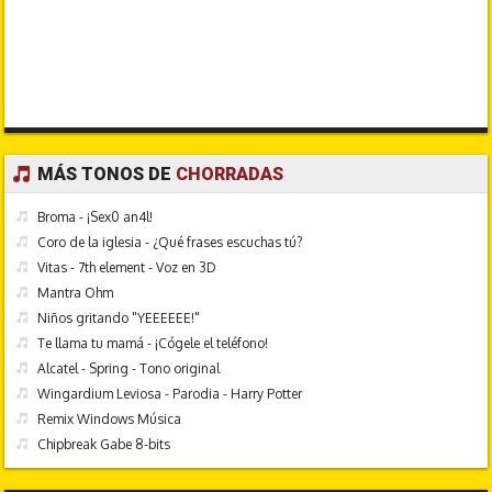
MÁS TONOS DE
CHORRADAS
Broma - ¡Sex0 an4l!
Coro de la iglesia - ¿Qué frases escuchas tú?
Vitas - 7th element - Voz en 3D
Mantra Ohm
Niños gritando "YEEEEEE!"
Te llama tu mamá - ¡Cógele el teléfono!
Alcatel - Spring - Tono original
Wingardium Leviosa - Parodia - Harry Potter
Remix Windows Música
Chipbreak Gabe 8-bits