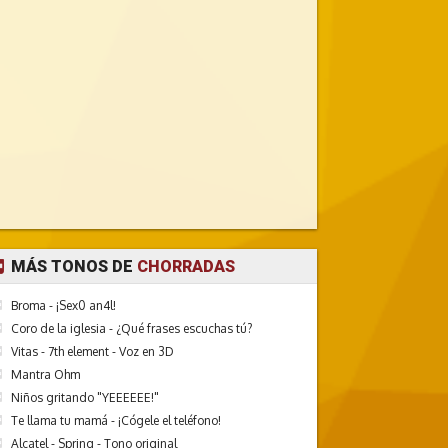
MÁS TONOS DE
CHORRADAS
Broma - ¡Sex0 an4l!
Coro de la iglesia - ¿Qué frases escuchas tú?
Vitas - 7th element - Voz en 3D
Mantra Ohm
Niños gritando "YEEEEEE!"
Te llama tu mamá - ¡Cógele el teléfono!
Alcatel - Spring - Tono original