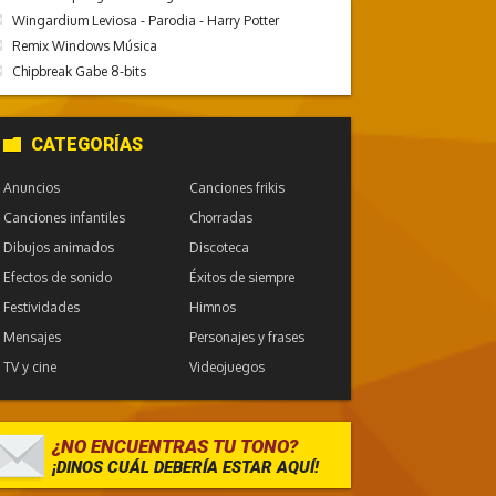
Wingardium Leviosa - Parodia - Harry Potter
Remix Windows Música
Chipbreak Gabe 8-bits
CATEGORÍAS
Anuncios
Canciones frikis
Canciones infantiles
Chorradas
Dibujos animados
Discoteca
Efectos de sonido
Éxitos de siempre
Festividades
Himnos
Mensajes
Personajes y frases
TV y cine
Videojuegos
¿NO ENCUENTRAS TU TONO?
¡DINOS CUÁL DEBERÍA ESTAR AQUÍ!