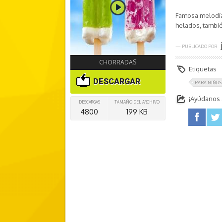
Famosa melodía
helados, tambi
— PUBLICADO POR
CHORRADAS
Etiquetas
DESCARGAR
PARA NIÑOS
¡Ayúdanos a
DESCARGAS
TAMAÑO DEL ARCHIVO
4800
199 KB
facebook
twitter