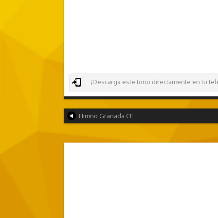
¡Descarga este tono directamente en tu teléf
Himno Granada CF