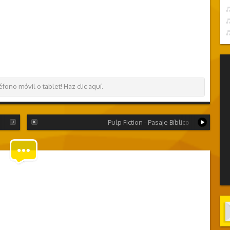
ono móvil o tablet! Haz clic aquí.
Pulp Fiction - Pasaje Bíblico