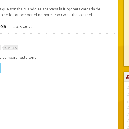
 que sonaba cuando se acercaba la furgoneta cargada de
én se le conoce por el nombre 'Pop Goes The Weasel'.
joja
EL
03/04/2014 00:25
SONIDOS
 compartir este tono!