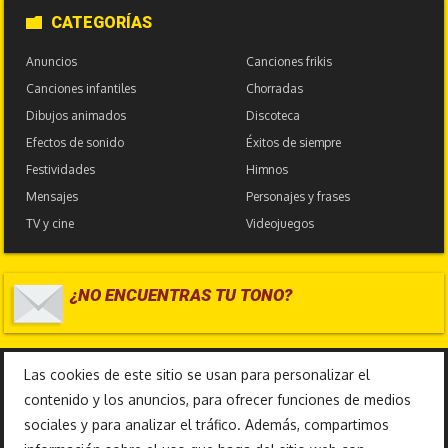
CATEGORÍAS
Anuncios
Canciones frikis
Canciones infantiles
Chorradas
Dibujos animados
Discoteca
Efectos de sonido
Éxitos de siempre
Festividades
Himnos
Mensajes
Personajes y frases
TV y cine
Videojuegos
¿NO ENCUENTRAS TU TONO?
17.587.022
Las cookies de este sitio se usan para personalizar el
contenido y los anuncios, para ofrecer funciones de medios
sociales y para analizar el tráfico. Además, compartimos