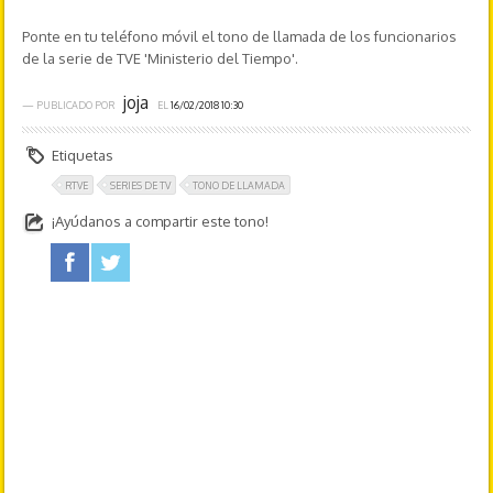
Ponte en tu teléfono móvil el tono de llamada de los funcionarios
de la serie de TVE 'Ministerio del Tiempo'.
joja
— PUBLICADO POR
EL
16/02/2018 10:30
Etiquetas
RTVE
SERIES DE TV
TONO DE LLAMADA
¡Ayúdanos a compartir este tono!