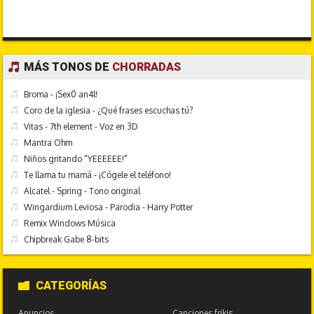
MÁS TONOS DE
CHORRADAS
Broma - ¡Sex0 an4l!
Coro de la iglesia - ¿Qué frases escuchas tú?
Vitas - 7th element - Voz en 3D
Mantra Ohm
Niños gritando "YEEEEEE!"
Te llama tu mamá - ¡Cógele el teléfono!
Alcatel - Spring - Tono original
Wingardium Leviosa - Parodia - Harry Potter
Remix Windows Música
Chipbreak Gabe 8-bits
CATEGORÍAS
Anuncios
Canciones frikis