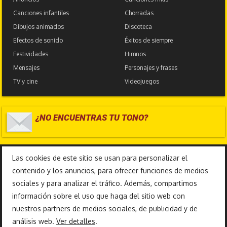
Canciones infantiles
Chorradas
Dibujos animados
Discoteca
Efectos de sonido
Éxitos de siempre
Festividades
Himnos
Mensajes
Personajes y frases
TV y cine
Videojuegos
¿NO ENCUENTRAS TU TONO?
17.585.276
Las cookies de este sitio se usan para personalizar el
contenido y los anuncios, para ofrecer funciones de medios
sociales y para analizar el tráfico. Además, compartimos
información sobre el uso que haga del sitio web con
nuestros partners de medios sociales, de publicidad y de
análisis web.
Ver detalles
.