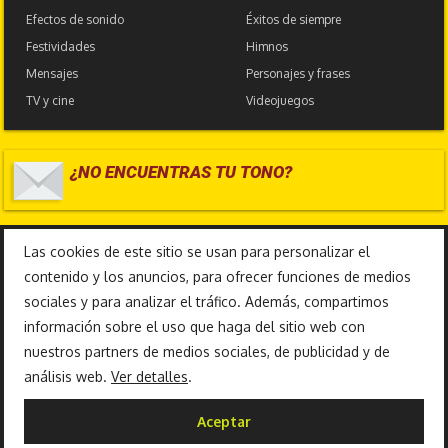
Efectos de sonido
Éxitos de siempre
Festividades
Himnos
Mensajes
Personajes y frases
TV y cine
Videojuegos
¿NO ENCUENTRAS TU TONO?
17.586.988
Las cookies de este sitio se usan para personalizar el
contenido y los anuncios, para ofrecer funciones de medios
sociales y para analizar el tráfico. Además, compartimos
información sobre el uso que haga del sitio web con
nuestros partners de medios sociales, de publicidad y de
análisis web.
Ver detalles
.
Copyright 2010-2026 © TonosFrikis |
Aceptar
Aviso legal y Política de privacidad