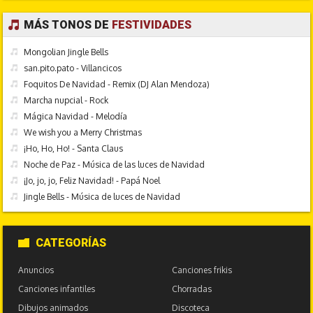
MÁS TONOS DE
FESTIVIDADES
Mongolian Jingle Bells
san.pito.pato - Villancicos
Foquitos De Navidad - Remix (DJ Alan Mendoza)
Marcha nupcial - Rock
Mágica Navidad - Melodía
We wish you a Merry Christmas
¡Ho, Ho, Ho! - Santa Claus
Noche de Paz - Música de las luces de Navidad
¡Jo, jo, jo, Feliz Navidad! - Papá Noel
Jingle Bells - Música de luces de Navidad
CATEGORÍAS
Anuncios
Canciones frikis
Canciones infantiles
Chorradas
Dibujos animados
Discoteca