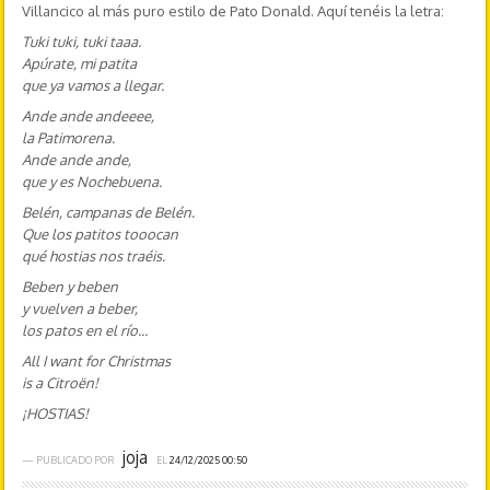
Villancico al más puro estilo de Pato Donald. Aquí tenéis la letra:
Tuki tuki, tuki taaa.
Apúrate, mi patita
que ya vamos a llegar.
Ande ande andeeee,
la Patimorena.
Ande ande ande,
que y es Nochebuena.
Belén, campanas de Belén.
Que los patitos tooocan
qué hostias nos traéis.
Beben y beben
y vuelven a beber,
los patos en el río...
All I want for Christmas
is a Citroën!
¡HOSTIAS!
joja
— PUBLICADO POR
EL
24/12/2025 00:50