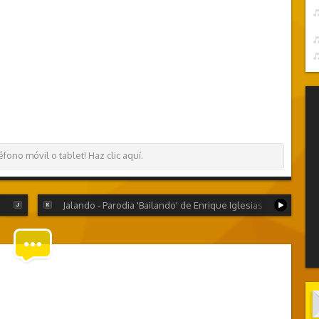
ono móvil o tablet! Haz clic aquí.
Jalando - Parodia 'Bailando' de Enrique Iglesias