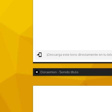
¡Descarga este tono directamente en tu teléf
Doraemon - Sonido título