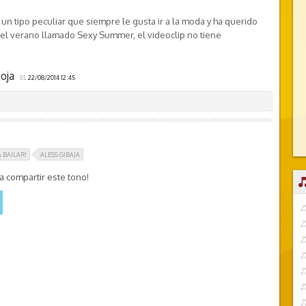
 un tipo peculiar que siempre le gusta ir a la moda y ha querido
del verano llamado Sexy Summer, el videoclip no tiene
joja
EL
22/08/2014 12:45
A BAILAR!
ALESS GIBAJA
 compartir este tono!