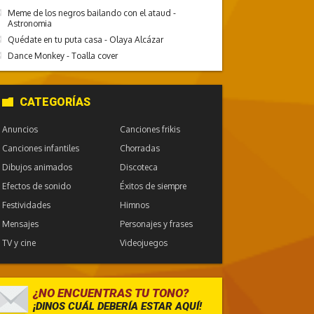
Meme de los negros bailando con el ataud -
Astronomia
Quédate en tu puta casa - Olaya Alcázar
Dance Monkey - Toalla cover
CATEGORÍAS
Anuncios
Canciones frikis
Canciones infantiles
Chorradas
Dibujos animados
Discoteca
Efectos de sonido
Éxitos de siempre
Festividades
Himnos
Mensajes
Personajes y frases
TV y cine
Videojuegos
¿NO ENCUENTRAS TU TONO?
¡DINOS CUÁL DEBERÍA ESTAR AQUÍ!