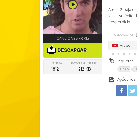
Aless Gibaja es
sacar su éxito 
desperdicio.
— PUBLICADO POR
CANCIONES FRIKIS
Vídeo
DESCARGAR
Etiquetas
DESCARGAS
TAMAÑO DEL ARCHIVO
1812
212 KB
FRIKIS
¡
¡Ayúdanos a
facebook
twitter