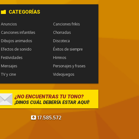
CATEGORÍAS
Anuncios
Canciones frikis
Canciones infantiles
Chorradas
Dibujos animados
Discoteca
Efectos de sonido
Éxitos de siempre
Festividades
Himnos
Mensajes
Personajes y frases
TV y cine
Videojuegos
¿NO ENCUENTRAS TU TONO?
¡DINOS CUÁL DEBERÍA ESTAR AQUÍ!
17.585.572