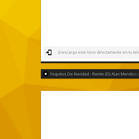
¡Descarga este tono directamente en tu teléf
Foquitos De Navidad - Remix (DJ Alan Mendoza