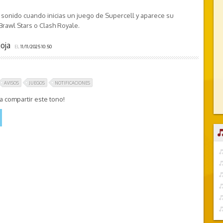
co sonido cuando inicias un juego de Supercell y aparece su
Brawl Stars o Clash Royale.
joja
EL
11/11/2025 10:50
AVISOS
JUEGOS
NOTIFICACIONES
 compartir este tono!