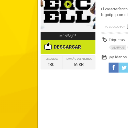
El característi
logotipo, como 
— PUBLICADO POR
MENSAJES
Etiquetas
DESCARGAR
ALARMAS
¡Ayúdanos a
DESCARGAS
TAMAÑO DEL ARCHIVO
180
16 KB
facebook
twitter