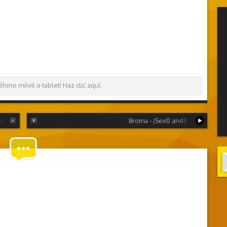
ono móvil o tablet! Haz clic aquí.
)
Broma - ¡Sex0 an4l!