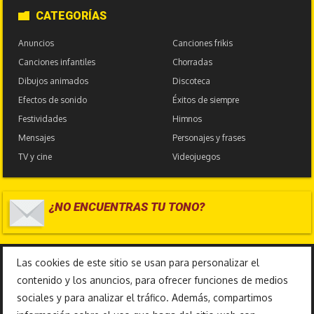
CATEGORÍAS
Anuncios
Canciones frikis
Canciones infantiles
Chorradas
Dibujos animados
Discoteca
Efectos de sonido
Éxitos de siempre
Festividades
Himnos
Mensajes
Personajes y frases
TV y cine
Videojuegos
¿NO ENCUENTRAS TU TONO?
17.586.985
Las cookies de este sitio se usan para personalizar el
contenido y los anuncios, para ofrecer funciones de medios
sociales y para analizar el tráfico. Además, compartimos