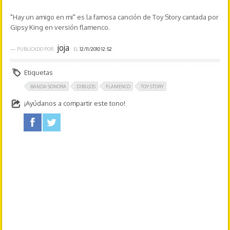
"Hay un amigo en mi" es la famosa canción de Toy Story cantada por
Gipsy King en versión flamenco.
joja
— PUBLICADO POR
EL
12/11/2010 12:52
Etiquetas
BANDA SONORA
DIBUJOS
FLAMENCO
TOY STORY
¡Ayúdanos a compartir este tono!